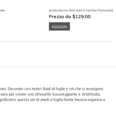
iato
Jeulia Giorno Orecchini a Cerchio Personalizz
Prezzo da $129.00
AGGIUNGI
to. Decorato con motivi fluidi di foglie e viti che si avvolgono
ciano per creare una silhouette lussureggiante e stratificata,
icativi, questo set di anelli a foglia fonde fascino organico e