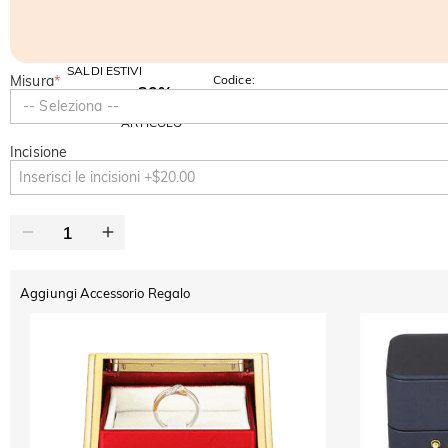
SALDI ESTIVI
Misura
*
Codice:
-30%
SUMMER
-10%
-- Seleziona --
SUL 2°
Copia
SU TUTTO
ARTICOLO
Incisione
Aggiungi Accessorio Regalo