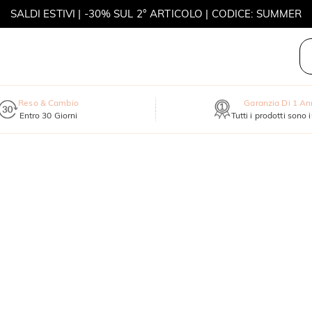
SALDI ESTIVI | -30% SUL 2° ARTICOLO | CODICE: SUMMER
MOVE MY WAY | ACQUISTA 3, COLLANA IN REGALO
Reso & Cambio
Garanzia Di 1 A
Entro 30 Giorni
Tutti i prodotti sono 