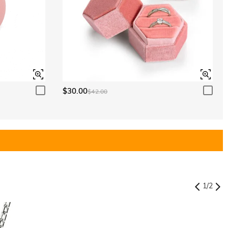
$30.00
$42.00
1
/
2