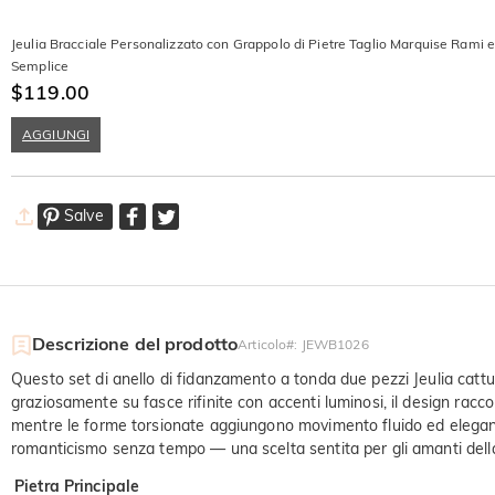
Jeulia Bracciale Personalizzato con Grappolo di Pietre Taglio Marquise Rami e
Semplice
$119.00
AGGIUNGI
Salve
Descrizione del prodotto
Articolo#
:
JEWB1026
Questo set di anello di fidanzamento a tonda due pezzi Jeulia cattura 
graziosamente su fasce rifinite con accenti luminosi, il design racco
mentre le forme torsionate aggiungono movimento fluido ed eleganza 
romanticismo senza tempo — una scelta sentita per gli amanti della n
Pietra Principale