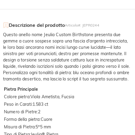
Descrizione del prodotto
Articolo#
:
JEPR0244
Questo anello nome Jeulia Custom Birthstone presenta due
gemme a cuore sospese sopra una fascia d'argento intrecciata,
le loro basi ancorano nomi incisi lungo curve lucidate—il lato
sinistro per voti pronunciati, destro per promesse mantenute. Il
design a torsione senza saldature cattura luce in increspature
liquide, rivelando iscrizioni solo quando i polsi girano verso il sole.
Personalizza ogni tonalità di pietra: blu oceano profondi o ambre
tramonto desertico, ma lascia lo script il tuo segreto sussurrato.
Pietra Principale
Colore pietra
:
Viola Ametista, Fucsia
Peso in Carati
:
1.583 ct
Numero di Pietre
:
2
Forma della pietra
:
Cuore
Misura di Pietra
:
5*5 mm
Tipo di Pietra
:
Jeulia® Pietra