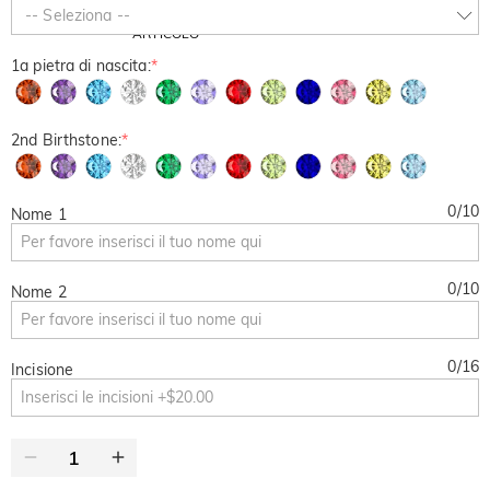
SUMMER
-10%
-- Seleziona --
SUL 2°
Copia
SU TUTTO
ARTICOLO
1a pietra di nascita:
*
2nd Birthstone:
*
0
/
10
Nome 1
0
/
10
Nome 2
0
/
16
Incisione