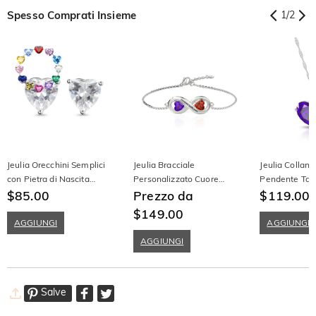
Spesso Comprati Insieme
1
/
2
Jeulia Orecchini Semplici
Jeulia Bracciale
Jeulia Collan
con Pietra di Nascita
Personalizzato Cuore
Pendente Tag
Solitaria a Forma di Cuore
$85.00
Infinito con Incisione in
Prezzo da
Colore Viola 
$119.00
$
Argento Sterling
Sterling
$149.00
AGGIUNGI
AGGIUNGI
AGGIUNGI
Salve