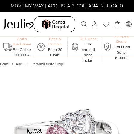
MOVE MY WAY | ACQUISTA 3, COLLANA IN REGALO
Cerca
Regalo!
Garanzia
Shopping
Gratis
Reso &
Di 1 Anno
Sicuro
Spedizione
Cambio
Tutti i
Tutti I Dati
Per Ordine
Entro 30
prodotti
Sono
90,00 €+
Giorni
sono
Protetti
inclusi
Home
Anelli
Personalisierte Ringe