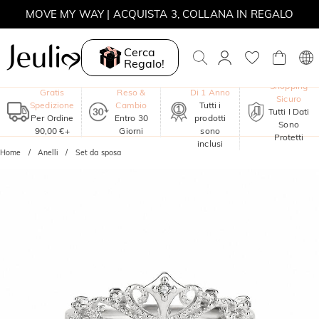
MOVE MY WAY | ACQUISTA 3, COLLANA IN REGALO
Cerca
Regalo!
Garanzia
Shopping
Gratis
Reso &
Di 1 Anno
Sicuro
Spedizione
Cambio
Tutti i
Tutti I Dati
Per Ordine
Entro 30
prodotti
Sono
90,00 €+
Giorni
sono
Protetti
inclusi
Home
Anelli
Set da sposa