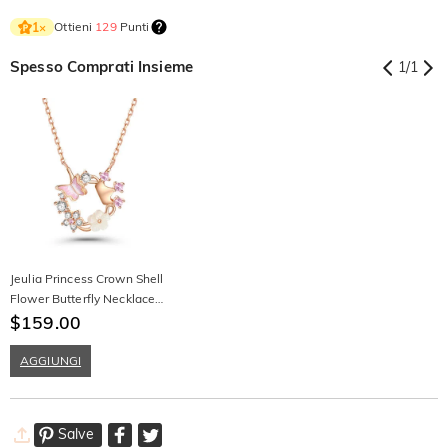
Ottieni
129
Punti
1
×
Spesso Comprati Insieme
1
/
1
Jeulia Princess Crown Shell
Flower Butterfly Necklace
Sterling Silver
$159.00
AGGIUNGI
Salve