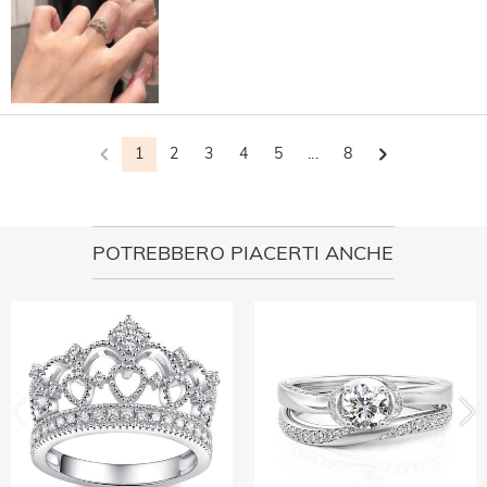
1
2
3
4
5
...
8
POTREBBERO PIACERTI ANCHE