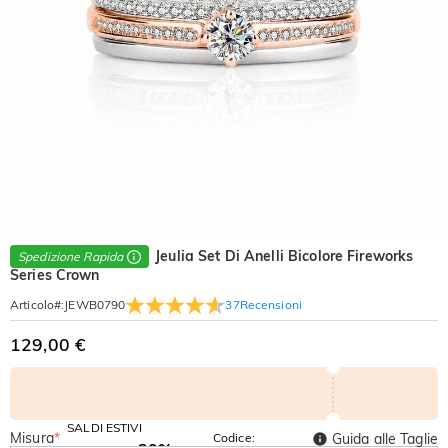
Jeulia Set Di Anelli Bicolore Fireworks
Spedizione Rapida
Series Crown
37
Recensioni
Articolo#
:
JEWB0790
129,00 €
SALDI ESTIVI
Misura
*
Codice:
Guida alle Taglie