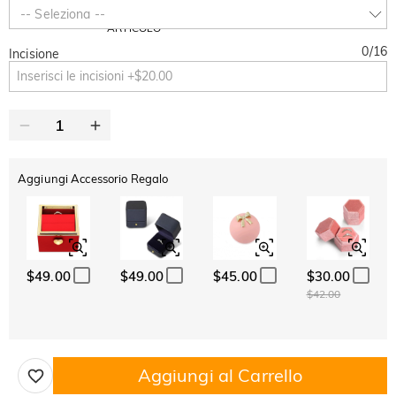
-30%
SUMMER
-10%
-- Seleziona --
SUL 2°
Copia
SU TUTTO
ARTICOLO
0
/
16
Incisione
Aggiungi Accessorio Regalo
$49.00
$49.00
$45.00
$30.00
$42.00
Aggiungi al Carrello