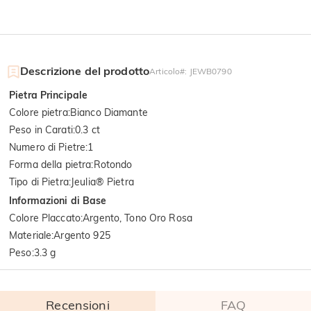
Descrizione del prodotto
Articolo#
:
JEWB0790
Pietra Principale
Colore pietra
:
Bianco Diamante
Peso in Carati
:
0.3 ct
Numero di Pietre
:
1
Forma della pietra
:
Rotondo
Tipo di Pietra
:
Jeulia® Pietra
Informazioni di Base
Colore Placcato
:
Argento, Tono Oro Rosa
Materiale
:
Argento 925
Peso
:
3.3 g
Recensioni
FAQ