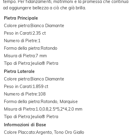
tempo. Per fidanzamenti, matrimoni e la promessa che continua
ad aggiungere bellezza a ciò che già brilla.
Pietra Principale
Colore pietra
:
Bianco Diamante
Peso in Carati
:
2.35 ct
Numero di Pietre
:
1
Forma della pietra
:
Rotondo
Misura di Pietra
:
7 mm
Tipo di Pietra
:
Jeulia® Pietra
Pietra Laterale
Colore pietra
:
Bianco Diamante
Peso in Carati
:
1.859 ct
Numero di Pietre
:
108
Forma della pietra
:
Rotondo, Marquise
Misura di Pietra
:
1.0,0.8,2.5*5,2*4,2.0 mm
Tipo di Pietra
:
Jeulia® Pietra
Informazioni di Base
Colore Placcato
:
Argento, Tono Oro Giallo