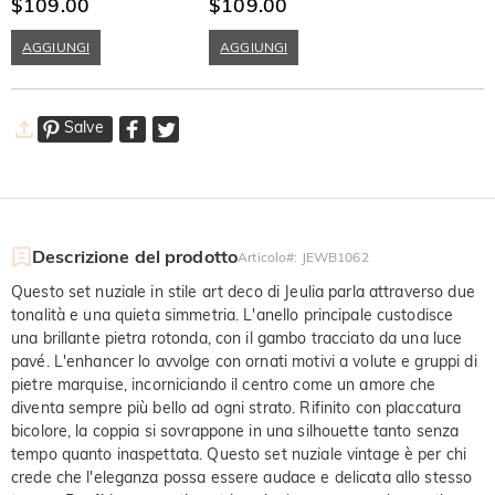
Celestiali
$109.00
Oro e Argento Sterling
$109.00
AGGIUNGI
AGGIUNGI
Salve
Descrizione del prodotto
Articolo#
:
JEWB1062
Questo set nuziale in stile art deco di Jeulia parla attraverso due
tonalità e una quieta simmetria. L'anello principale custodisce
una brillante pietra rotonda, con il gambo tracciato da una luce
pavé. L'enhancer lo avvolge con ornati motivi a volute e gruppi di
pietre marquise, incorniciando il centro come un amore che
diventa sempre più bello ad ogni strato. Rifinito con placcatura
bicolore, la coppia si sovrappone in una silhouette tanto senza
tempo quanto inaspettata. Questo set nuziale vintage è per chi
crede che l'eleganza possa essere audace e delicata allo stesso