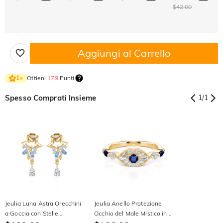
$42.00
Aggiungi al Carrello
Ottieni
179
Punti
1
×
Spesso Comprati Insieme
1
/
1
Jeulia Luna Astra Orecchini
Jeulia Anello Protezione
a Goccia con Stelle
Occhio del Male Mistico in