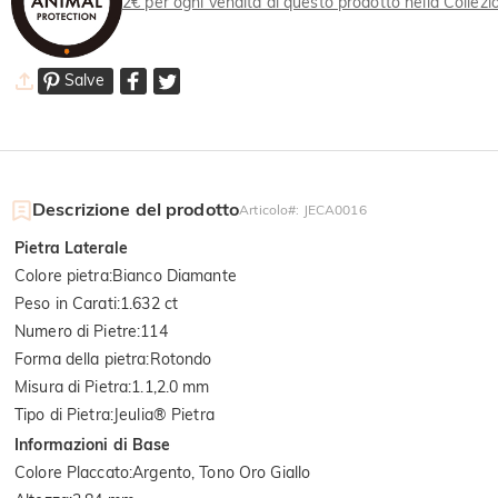
2€ per ogni vendita di questo prodotto nella Collez
Salve
Descrizione del prodotto
Articolo#
:
JECA0016
Pietra Laterale
Colore pietra
:
Bianco Diamante
Peso in Carati
:
1.632 ct
Numero di Pietre
:
114
Forma della pietra
:
Rotondo
Misura di Pietra
:
1.1,2.0 mm
Tipo di Pietra
:
Jeulia® Pietra
Informazioni di Base
Colore Placcato
:
Argento, Tono Oro Giallo