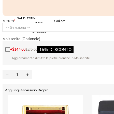
SALDI ESTIVI
Misura
*
Codice:
-30%
SUMMER
-10%
-- Seleziona --
SUL 2°
Copia
SU TUTTO
ARTICOLO
Moissanite (Opzionale)
15% DI SCONTO
+
$144.00
$170.00
Aggiornamento di tutte le pietre bianche in Moissanite
Aggiungi Accessorio Regalo