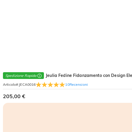
Jeulia Fedine Fidanzamento con Design Ele
Spedizione Rapida
10
Recensioni
Articolo#
:
JECA0016
205,00 €