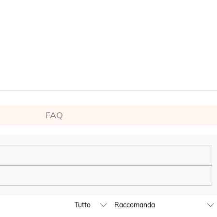
FAQ
persona. Continueremo a espandere la nostra presenza fisica globale