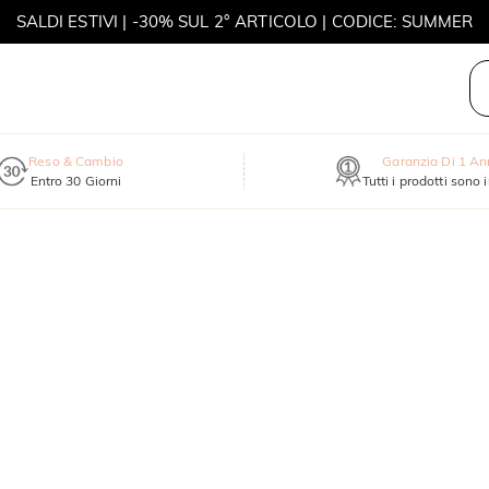
MOVE MY WAY | ACQUISTA 3, COLLANA IN REGALO
Reso & Cambio
Garanzia Di 1 A
Entro 30 Giorni
Tutti i prodotti sono 