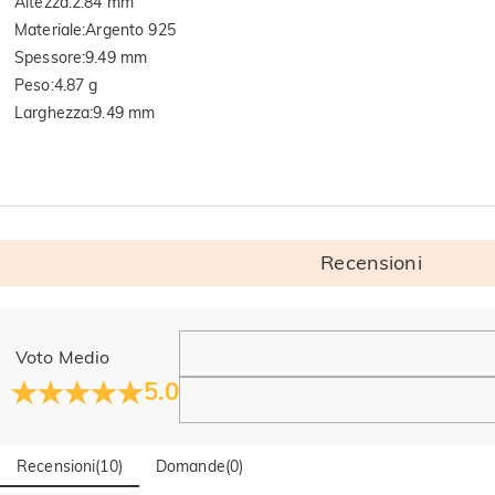
Altezza
:
2.84 mm
Materiale
:
Argento 925
Spessore
:
9.49 mm
Peso
:
4.87 g
Larghezza
:
9.49 mm
Recensioni
Generale
Voto Medio
Dove si trova la tua azienda?
5.0
La sede principale è a Los Angeles, in California, mentre il g
Hai qualche vendita fisica?
Recensioni
(
10
)
Domande
(
0
)
Sì! Attualmente abbiamo un flagship store in Spagna e un pop-u
—restate connessi!