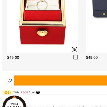
$49.00
$49.00
Ottieni
205
Punti
1
×