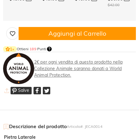
$42.00
Aggiungi al Carrello
Ottieni
189
Punti
1
×
2€ per ogni vendita di questo prodotto nella
Collezione Animale saranno donati a World
Animal Protection.
Salve
Descrizione del prodotto
Articolo#
:
JECA0014
Pietra Laterale