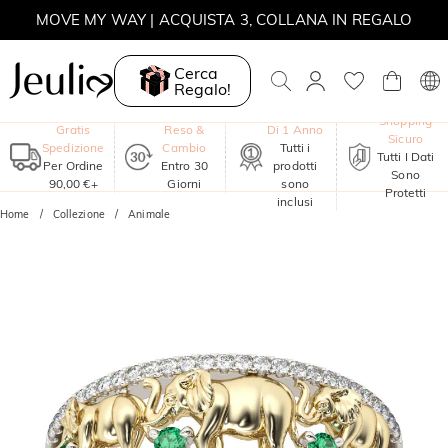
MOVE MY WAY | ACQUISTA 3, COLLANA IN REGALO
Cerca
Regalo!
Garanzia
Shopping
Gratis
Reso &
Di 1 Anno
Sicuro
Spedizione
Cambio
Tutti i
Tutti I Dati
Per Ordine
Entro 30
prodotti
Sono
90,00 €+
Giorni
sono
Protetti
inclusi
Home
Collezione
Animale