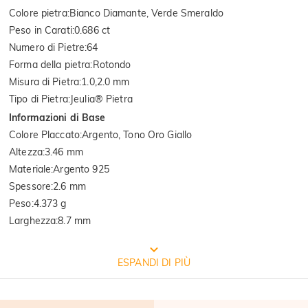
Colore pietra
:
Bianco Diamante, Verde Smeraldo
Peso in Carati
:
0.686 ct
Numero di Pietre
:
64
Forma della pietra
:
Rotondo
Misura di Pietra
:
1.0,2.0 mm
Tipo di Pietra
:
Jeulia® Pietra
Informazioni di Base
Colore Placcato
:
Argento, Tono Oro Giallo
Altezza
:
3.46 mm
Materiale
:
Argento 925
Spessore
:
2.6 mm
Peso
:
4.373 g
Larghezza
:
8.7 mm
CONFEZIONE GRATUITA JEULIA
ESPANDI DI PIÙ