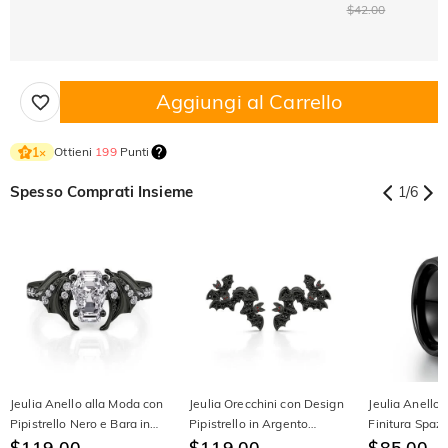
$42.00
Aggiungi al Carrello
Ottieni
199
Punti
1
×
Spesso Comprati Insieme
1
/
6
Jeulia Anello alla Moda con
Jeulia Orecchini con Design
Jeulia Anello
Pipistrello Nero e Bara in
Pipistrello in Argento
Finitura Spazz
Argento Sterling
$119.00
Sterling
$119.00
Tungsteno Ner
$85.00