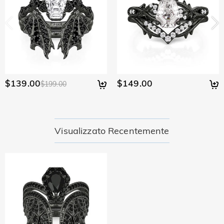
desideri saperne di più, visualizza la nostra politica di reso di
restituito.
30 giorni.
$139.00
$149.00
$199.00
Visualizzato Recentemente