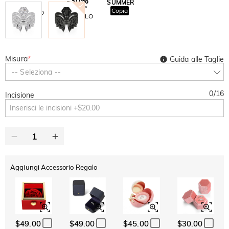
-30%
SUMMER
-10%
SUL 2°
Copia
SU TUTTO
ARTICOLO
Misura
*
Guida alle Taglie
-- Seleziona --
0
/
16
Incisione
Aggiungi Accessorio Regalo
$49.00
$49.00
$45.00
$30.00