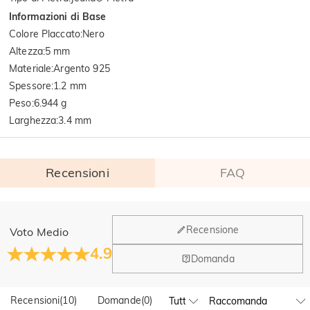
Informazioni di Base
Colore Placcato
:
Nero
Altezza
:
5 mm
Materiale
:
Argento 925
Spessore
:
1.2 mm
Peso
:
6.944 g
Larghezza
:
3.4 mm
Recensioni
FAQ
Generale
Recensione
Voto Medio
Dove si trova la tua azienda?
4.9
Domanda
La sede principale è a Los Angeles, in California, mentre il
Hai qualche vendita fisica?
gruppo di design e la produzione hanno la sede a Hong
Kong.
Recensioni
(
10
)
Domande
(
0
)
Sì! Attualmente abbiamo un flagship store in Spagna e un