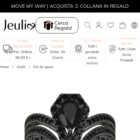
MOVE MY WAY | ACQUISTA 3, COLLANA IN REGALO
Cerca
Regalo!
Garanzia
Shopping
Gratis
Reso &
Di 1 Anno
Sicuro
Spedizione
Cambio
Tutti i
Tutti I Dati
Per Ordine
Entro 30
prodotti
Sono
90,00 €+
Giorni
sono
Protetti
inclusi
Home
Anelli
Set da sposa