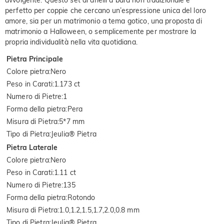
avvolgente. Questo set di anelli a bara non tradizionale è
perfetto per coppie che cercano un’espressione unica del loro
amore, sia per un matrimonio a tema gotico, una proposta di
matrimonio a Halloween, o semplicemente per mostrare la
propria individualità nella vita quotidiana.
Pietra Principale
Colore pietra
:
Nero
Peso in Carati
:
1.173 ct
Numero di Pietre
:
1
Forma della pietra
:
Pera
Misura di Pietra
:
5*7 mm
Tipo di Pietra
:
Jeulia® Pietra
Pietra Laterale
Colore pietra
:
Nero
Peso in Carati
:
1.11 ct
Numero di Pietre
:
135
Forma della pietra
:
Rotondo
Misura di Pietra
:
1.0,1.2,1.5,1.7,2.0,0.8 mm
Tipo di Pietra
:
Jeulia® Pietra