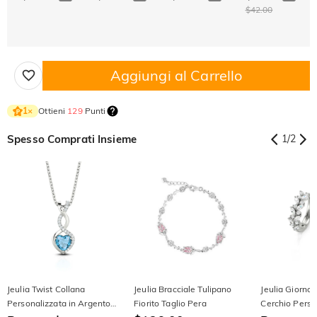
$42.00
Aggiungi al Carrello
Ottieni
129
Punti
1
×
Spesso Comprati Insieme
1
/
2
Jeulia Twist Collana
Jeulia Bracciale Tulipano
Jeulia Giorno 
Personalizzata in Argento
Fiorito Taglio Pera
Cerchio Perso