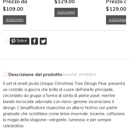
Sterling con Taglio a Cuore
Prezzo da
$129.00
Taglio a Tond
Prezzo d
$109.00
$129.00
AGGIUNGI
AGGIUNGI
AGGIUNGI
Salve
Descrizione del prodotto
Articolo#
:
JEWB0822
Il set di anelli Jeulia Unique Christmas Tree Design Pear presenta
un cristallo a goccia che brilla al cuore dell'anello principale,
circondato da gruppi a forma di stella di pietre pavé, mentre
bande incrociate adornate con micro-gemme incorniciano il
design. L'amplificatore rispecchia un albero festivo con pietre
graduate che scintillano come brina invernale. Insieme, catturano
la magia della stagione—elegante, luminoso e per sempre
celebrativo.