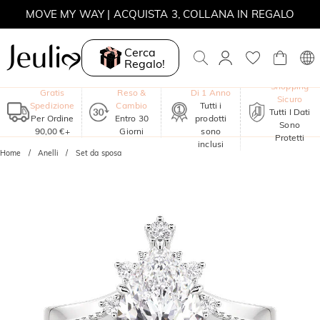
MOVE MY WAY | ACQUISTA 3, COLLANA IN REGALO
Cerca
Regalo!
Garanzia
Shopping
Gratis
Reso &
Di 1 Anno
Sicuro
Spedizione
Cambio
Tutti i
Tutti I Dati
Per Ordine
Entro 30
prodotti
Sono
90,00 €+
Giorni
sono
Protetti
inclusi
Home
Anelli
Set da sposa