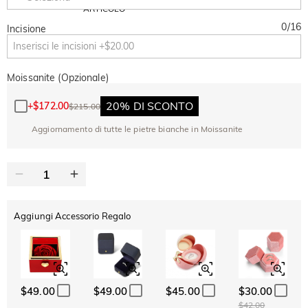
Copia
SU TUTTO
ARTICOLO
0
/
16
Incisione
Moissanite (Opzionale)
20% DI SCONTO
+
$172.00
$215.00
Aggiornamento di tutte le pietre bianche in Moissanite
Aggiungi Accessorio Regalo
$49.00
$49.00
$45.00
$30.00
$42.00