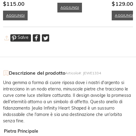
Sterling
$115.00
$129.00
AGGIUNGI
AGGIUNGI
AGGIUNGI
Salve
Descrizione del prodotto
Articolo#
:
JEWE1334
Una gemma a forma di cuore riposa dove i nastri d'argento si
intrecciano in un nodo eterno, minuscole pietre che tracciano le
curve come luce stellare catturata. Il design avvolge la promessa
dell'eternità attorno a un simbolo di affetto. Questo anello di
fidanzamento Jeulia Infinity Heart Shaped è un sussurro
indossabile che l'amore è sia una destinazione che un'orbita
senza fine.
Pietra Principale