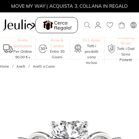
MOVE MY WAY | ACQUISTA 3, COLLANA IN REGALO
Cerca
Regalo!
Garanzia
Shopping
Gratis
Reso &
Di 1 Anno
Sicuro
Spedizione
Cambio
Tutti i
Tutti I Dati
Per Ordine
Entro 30
prodotti
Sono
90,00 €+
Giorni
sono
Protetti
inclusi
Home
Anelli
Anelli a Cuore