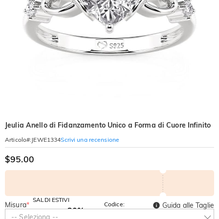
Jeulia Anello di Fidanzamento Unico a Forma di Cuore Infinito
Scrivi una recensione
Articolo#
:
JEWE1334
$95.00
SALDI ESTIVI
Misura
*
Codice:
Guida alle Taglie
-30%
SUMMER
-10%
-- Seleziona --
SUL 2°