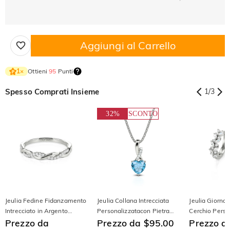
Aggiungi al Carrello
Ottieni
95
Punti
1
×
Spesso Comprati Insieme
1
/
3
32%
SCONTO
Jeulia Fedine Fidanzamento
Jeulia Collana Intrecciata
Jeulia Giorno 
Intrecciato in Argento
Personalizzatacon Pietra
Cerchio Perso
Sterling
Prezzo da
Taglio Cuore Argento
Prezzo da $95.00
Taglio a Tond
Prezzo d