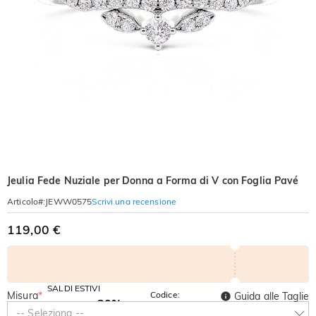
Jeulia Fede Nuziale per Donna a Forma di V con Foglia Pavé
Scrivi una recensione
Articolo#
:
JEWW0575
119,00 €
SALDI ESTIVI
Misura
*
Codice:
Guida alle Taglie
-30%
SUMMER
-10%
-- Seleziona --
SUL 2°