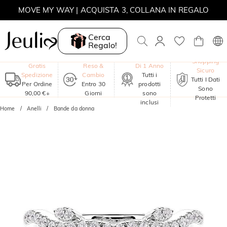
MOVE MY WAY | ACQUISTA 3, COLLANA IN REGALO
Cerca
Regalo!
Garanzia
Shopping
Gratis
Reso &
Di 1 Anno
Sicuro
Spedizione
Cambio
Tutti i
Tutti I Dati
Per Ordine
Entro 30
prodotti
Sono
90,00 €+
Giorni
sono
Protetti
inclusi
Home
Anelli
Bande da donna