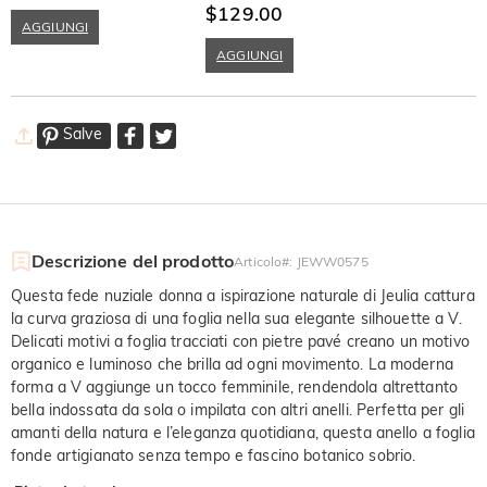
Marquise Rami e Foglie
$129.00
Semplice
AGGIUNGI
AGGIUNGI
Salve
Descrizione del prodotto
Articolo#
:
JEWW0575
Questa fede nuziale donna a ispirazione naturale di Jeulia cattura
la curva graziosa di una foglia nella sua elegante silhouette a V.
Delicati motivi a foglia tracciati con pietre pavé creano un motivo
organico e luminoso che brilla ad ogni movimento. La moderna
forma a V aggiunge un tocco femminile, rendendola altrettanto
bella indossata da sola o impilata con altri anelli. Perfetta per gli
amanti della natura e l’eleganza quotidiana, questa anello a foglia
fonde artigianato senza tempo e fascino botanico sobrio.