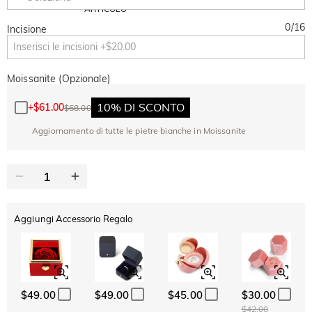
Copia
SU TUTTO
ARTICOLO
0
/
16
Incisione
Moissanite (Opzionale)
10% DI SCONTO
+
$61.00
$68.00
Aggiornamento di tutte le pietre bianche in Moissanite
Aggiungi Accessorio Regalo
$49.00
$49.00
$45.00
$30.00
$42.00