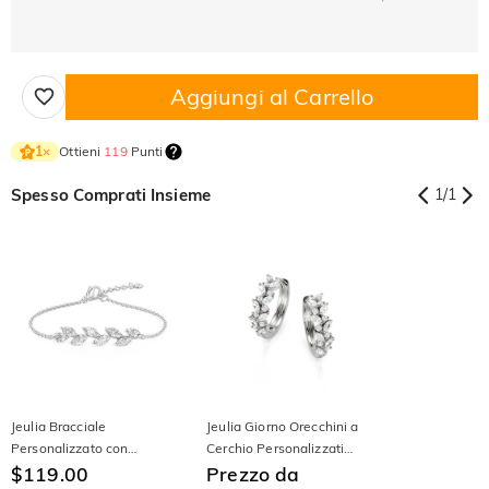
Aggiungi al Carrello
Ottieni
119
Punti
1
×
Spesso Comprati Insieme
1
/
1
Jeulia Bracciale
Jeulia Giorno Orecchini a
Personalizzato con
Cerchio Personalizzati
Grappolo di Pietre Taglio
$119.00
Taglio a Tondo e Marquise
Prezzo da