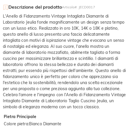
Descrizione del prodotto
Articolo#
:
JECD0017
L'Anello di Fidanzamento Vintage Intagliato Diamante di
Laboratorio Jeulia fonde magnificamente un design senza tempo
con un lusso etico. Realizzato in oro 10K, 14K o 18K e platino,
questo anello di lusso presenta una fascia delicatamente
intagliata con motivi di ispirazione vintage che evocano un senso
di nostalgia ed eleganza. Al suo cuore, l'anello mostra un
diamante di laboratorio mozzafiato, abilmente tagliato a forma
cuscino per massimizzare brillantezza e scintillio. I diamanti di
laboratorio offrono la stessa bellezza e durata dei diamanti
estratti, pur essendo più rispettosi dell'ambiente. Questo anello di
fidanzamento unico è perfetto per coloro che apprezzano sia
l'estetica che la sostenibilità, rendendolo una scelta eccezionale
per una proposta o come preziosa aggiunta alla tua collezione.
Celebra l'amore e l'impegno con l'Anello di Fidanzamento Vintage
Intagliato Diamante di Laboratorio Taglio Cuscino Jeulia, un
simbolo di eleganza moderna con un tocco classico.
Pietra Principale
Colore pietra
:
Bianco Diamante