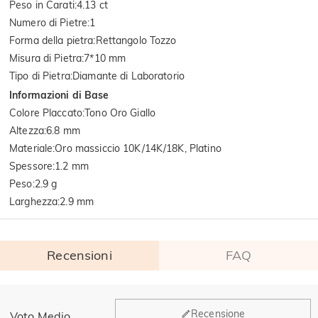
Peso in Carati
:
4.13 ct
Numero di Pietre
:
1
Forma della pietra
:
Rettangolo Tozzo
Misura di Pietra
:
7*10 mm
Tipo di Pietra
:
Diamante di Laboratorio
Informazioni di Base
Colore Placcato
:
Tono Oro Giallo
Altezza
:
6.8 mm
Materiale
:
Oro massiccio 10K/14K/18K, Platino
Spessore
:
1.2 mm
Peso
:
2.9 g
Larghezza
:
2.9 mm
Recensioni
FAQ
Generale
Recensione
Voto Medio