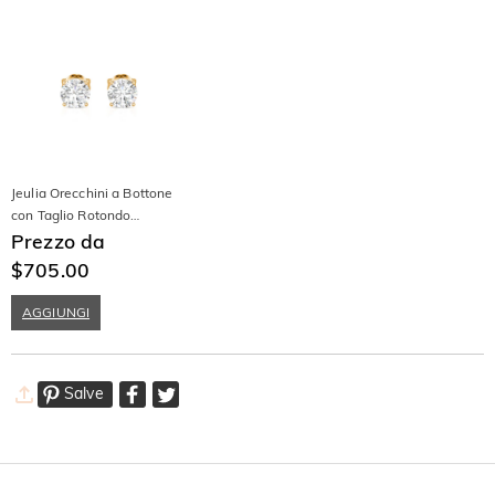
Jeulia Orecchini a Bottone
con Taglio Rotondo
Moissanite 10K/14K/18K
Prezzo da
Oro Platino
$705.00
AGGIUNGI
Salve