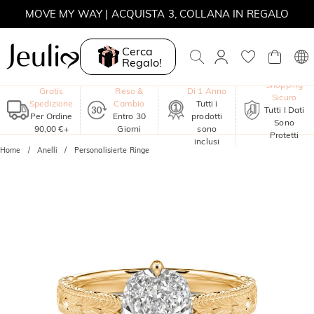
MOVE MY WAY | ACQUISTA 3, COLLANA IN REGALO
Cerca
Regalo!
Garanzia
Shopping
Gratis
Reso &
Di 1 Anno
Sicuro
Spedizione
Cambio
Tutti i
Tutti I Dati
Per Ordine
Entro 30
prodotti
Sono
90,00 €+
Giorni
sono
Protetti
inclusi
Home
Anelli
Personalisierte Ringe