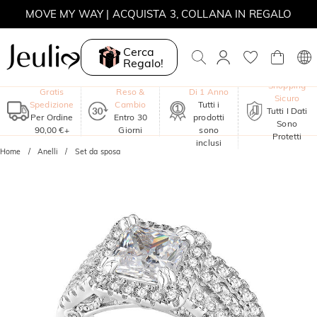
MOVE MY WAY | ACQUISTA 3, COLLANA IN REGALO
Cerca
Regalo!
Garanzia
Shopping
Gratis
Reso &
Di 1 Anno
Sicuro
Spedizione
Cambio
Tutti i
Tutti I Dati
Per Ordine
Entro 30
prodotti
Sono
90,00 €+
Giorni
sono
Protetti
inclusi
Home
Anelli
Set da sposa