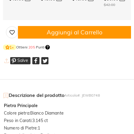
$42.00
Aggiungi al Carrello
Ottieni
205
Punti
1
×
Salve
Descrizione del prodotto
Articolo#
:
JEWB0748
Pietra Principale
Colore pietra
:
Bianco Diamante
Peso in Carati
:
3.145 ct
Numero di Pietre
:
1