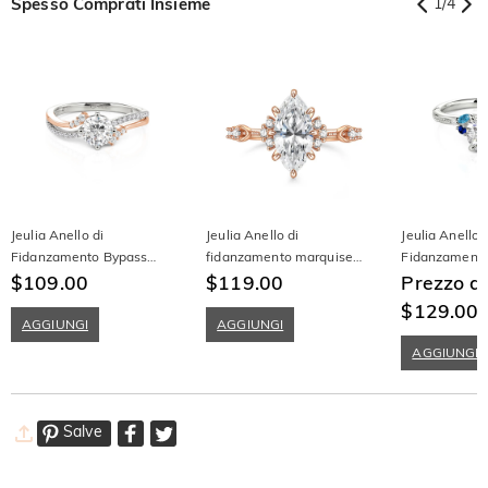
Spesso Comprati Insieme
1
/
4
Jeulia Anello di
Jeulia Anello di
Jeulia Anello 
Fidanzamento Bypass
fidanzamento marquise
Fidanzamento
Bicolore a Taglio Tondo
$109.00
vintage in argento sterling
$119.00
Personalizzat
Prezzo d
Intrecciato
Foglie Milgrai
$129.00
AGGIUNGI
AGGIUNGI
AGGIUNGI
Salve