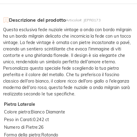
Descrizione del prodotto
Articolo#
:
JEPR0173
Questa esclusiva fede nuziale vintage a onda con bordo milgrain
ha un bordo milgrain delicato che incornicia la fede con un tocco
vintage. La fede vintage è ornata con pietre incastonate a pavé,
creando un sentiero scintillante che evoca l'immagine di viti
contorte e una ghirlanda floreale. Il design è sia elegante che
unico, rendendolo un simbolo perfetto dell'amore eterno.
Personalizza questa speciale fede scegliendo la tua pietra
preferita e il colore del metallo. Che tu preferisca il fascino
classico dell'oro bianco, il calore ricco dell'oro giallo o l'eleganza
moderna dell'oro rosa, questa fede nuziale a onda milgrain sarà
realizzata secondo le tue specifiche.
Pietra Laterale
Colore pietra
:
Bianco Diamante
Peso in Carati
:
0.242 ct
Numero di Pietre
:
26
Forma della pietra
:
Rotondo