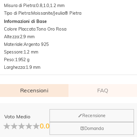
Misura di Pietra
:
0.8,1.0,1.2 mm
Tipo di Pietra
:
Moissanite/Jeulia® Pietra
Informazioni di Base
Colore Placcato
:
Tono Oro Rosa
Altezza
:
2.9 mm
Materiale
:
Argento 925
Spessore
:
1.2 mm
Peso
:
1.952 g
Larghezza
:
1.9 mm
Recensioni
FAQ
Generale
Recensione
Voto Medio
Dove si trova la tua azienda?
0.0
Domanda
La sede principale è a Los Angeles, in California, mentre il