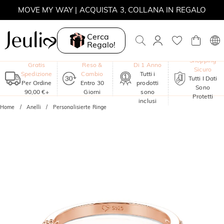
SALDI ESTIVI | -30% SUL 2° ARTICOLO | CODICE: SUMMER
MOVE MY WAY | ACQUISTA 3, COLLANA IN REGALO
Cerca
Regalo!
Garanzia
Shopping
Gratis
Reso &
Di 1 Anno
Sicuro
Spedizione
Cambio
Tutti i
Tutti I Dati
Per Ordine
Entro 30
prodotti
Sono
90,00 €+
Giorni
sono
Protetti
inclusi
Home
Anelli
Personalisierte Ringe