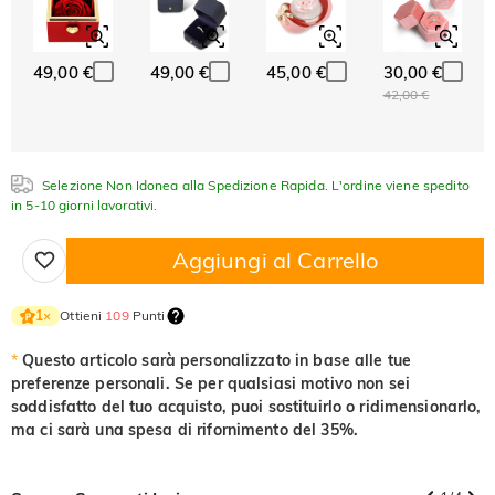
Classico
Italico
Corsivo
49,00 €
49,00 €
45,00 €
30,00 €
Acquamarina
Smeraldo
Rosa
42,00 €
$0.00
$0.00
$0.00
Selezione Non Idonea alla Spedizione Rapida. L'ordine viene spedito
Fucsia
Peridoto
Zaffiro
in 5-10 giorni lavorativi.
$0.00
$0.00
$0.00
Aggiungi al Carrello
Nero fantasia
Giallo fantasia
$0.00
$0.00
Ottieni
109
Punti
1
×
*
Questo articolo sarà personalizzato in base alle tue
preferenze personali. Se per qualsiasi motivo non sei
soddisfatto del tuo acquisto, puoi sostituirlo o ridimensionarlo,
ma ci sarà una spesa di rifornimento del 35%.