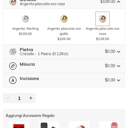
SUMMER
$109.00
-10%
Argento placcato oro rosa
SUL 2°
Copia
SU TUTTO
ARTICOLO
Argento Sterling
Argento placcato oro
Argento placcato oro
$109.00
giallo
rosa
$109.00
$109.00
Pietra
$0.00
Cristallo - 1 Pietra (0.128ct)
Misura
Pietra preziosa di Jeulia
$0.00
Incisione
$0.00
-- Seleziona --
Guida alle Taglie
Moissanite
Marrone
$89.00 ORA
15% SCONTO
FINISCE TRA
00 : 03 : 02 : 16
0
/
16
$105.00
$30.00
Pietra di Jeulia
Testo
Aggiungi Accessorio Regalo
ABC
ABC
ABC
Cristallo
Granato
Ametista
Carattere
$0.00
$0.00
$0.00