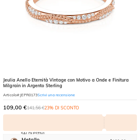
Jeulia Anello Eternità Vintage con Motivo a Onde e Finitura
Milgrain in Argento Sterling
Scrivi una recensione
Articolo#
:
JEPR0173
109,00 €
141,56 €
23% DI SCONTO
SALDI ESTIVI
Codice:
Metallo
-30%