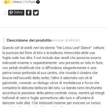
Ottieni
179
Punti
1
×
Salve
Descrizione del prodotto
Articolo#
:
JEWB1061
Questo set di anelli neri da donna "Ink Lotus Leaf Dance" cattura
la purezza del fiore di loto e la bellezza intrecciata delle sue
foglie sulle tue dita. Il set include due anelli che possono essere
indossati insieme o separatamente: uno presenta un loto in fiore,
con petali stratificati che si diffondono elegantemente e una
pietra rossa profonda al suo centro, che ricorda il cinabro che
brucia nell'oscurità della notte; l'altro è adornato con ali di
pipistrello, creando un dialogo visivo di morbidezza e forza che
completa la delicata bellezza del loto. La banda nera strutturata
accentua la passione della pietra centrale rossa, mentre gli intagli
traforati di rami e foglie permettono alla luce e all'ombra di
danzare sulle dita. Che indossati insieme per evocare un senso