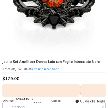
Jeulia Set Anelli per Donna Loto con Foglie Intrecciate Nere
Scrivi una recensione
Articolo#
:
JEWB1061
$179.00
SALDI ESTIVI
Misura
*
Codice:
Guida alle Taglie
-30%
SUMMER
-10%
-- Seleziona --
SUL 2°