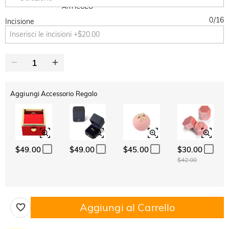
Copia
SU TUTTO
ARTICOLO
0
/
16
Incisione
Aggiungi Accessorio Regalo
$49.00
$49.00
$45.00
$30.00
$42.00
Aggiungi al Carrello