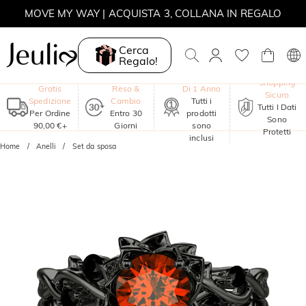
MOVE MY WAY | ACQUISTA 3, COLLANA IN REGALO
Cerca
Regalo!
Garanzia
Shopping
Gratis
Reso &
Di 1 Anno
Sicuro
Spedizione
Cambio
Tutti i
Tutti I Dati
Per Ordine
Entro 30
prodotti
Sono
90,00 €+
Giorni
sono
Protetti
inclusi
Home
Anelli
Set da sposa