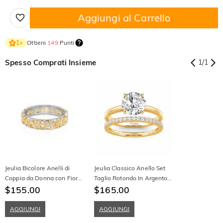
Aggiungi al Carrello
Ottieni
149
Punti
1
×
Spesso Comprati Insieme
1
/
1
Jeulia Bicolore Anelli di
Jeulia Classico Anello Set
Coppia da Donna con Fiore
Taglio Rotondo In Argento
e Foglie in Argento Sterling
$155.00
Sterling
$165.00
AGGIUNGI
AGGIUNGI