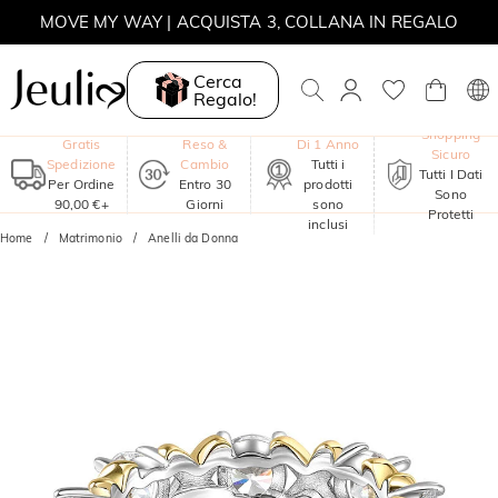
MOVE MY WAY | ACQUISTA 3, COLLANA IN REGALO
Cerca
Regalo!
Garanzia
Shopping
Gratis
Reso &
Di 1 Anno
Sicuro
Spedizione
Cambio
Tutti i
Tutti I Dati
Per Ordine
Entro 30
prodotti
Sono
90,00 €+
Giorni
sono
Protetti
inclusi
Home
Matrimonio
Anelli da Donna