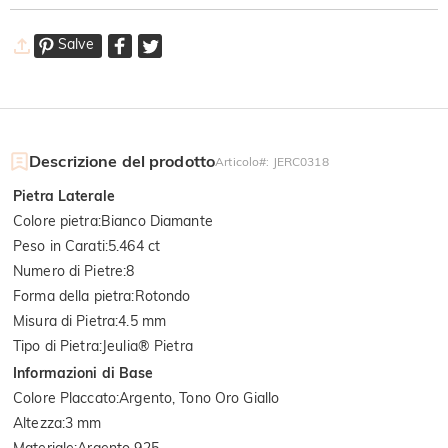
Salve
Descrizione del prodotto
Articolo#
:
JERC0318
Pietra Laterale
Colore pietra
:
Bianco Diamante
Peso in Carati
:
5.464 ct
Numero di Pietre
:
8
Forma della pietra
:
Rotondo
Misura di Pietra
:
4.5 mm
Tipo di Pietra
:
Jeulia® Pietra
Informazioni di Base
Colore Placcato
:
Argento, Tono Oro Giallo
Altezza
:
3 mm
Materiale
:
Argento 925