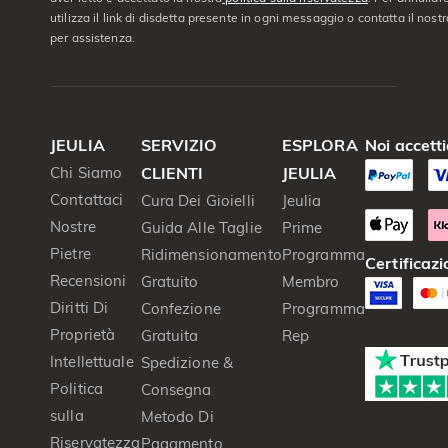
utilizza il link di disdetta presente in ogni messaggio o contatta il nostro
per assistenza.
JEULIA
SERVIZIO
ESPLORA
Noi accett
Chi Siamo
CLIENTI
JEULIA
Contattaci
Cura Dei Gioielli
Jeulia
Nostre
Guida Alle Taglie
Prime
Pietre
Ridimensionamento
Programma
Certificazi
Recensioni
Gratuito
Membro
Diritti Di
Confezione
Programma
Proprietà
Gratuita
Rep
Intellettuale
Spedizione &
Politica
Consegna
sulla
Metodo Di
Riservatezza
Pagamento