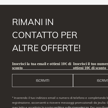
RIMANI IN
CONTATTO PER
ALTRE OFFERTE!
Inserisci la tua email e ottieni 10€ di
Inserisci il tuo numer
sconto
ottieni 10€ di sconto
ISCRIVITI
ISCRIVI
* Inserendo il tuo indirizzo email o numero di telefono e completando l
registrazione, acconsenti a ricevere messaggi promozionali da Jeulia. C
aver letto e accettato la nostra
politica sulla riservatezza
. Per annullare