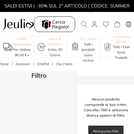
SALDI ESTIVI | -30% SUL 2° ARTICOLO | CODICE: SUMMER
MOVE MY WAY | ACQUISTA 3, COLLANA IN REGALO
Cerca
Regalo!
Garanzia
Shopping
Gratis
Reso &
Di 1 Anno
Sicuro
Spedizione
Cambio
Tutti i
Tutti I Dati
Per Ordine
Entro 30
prodotti
Sono
90,00 €+
Giorni
sono
Protetti
inclusi
Home
Accessori
CHARM
Clip Charm
Filtro
Nessun prodotto
corrisponde ai tuoi criteri.
Cancella i filtri e seleziona
diverse opzioni di filtro.
Reimposta filtri