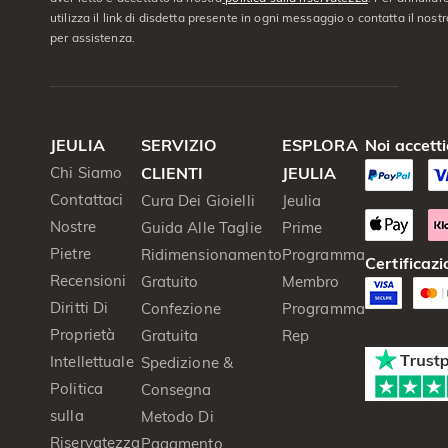
utilizza il link di disdetta presente in ogni messaggio o contatta il nostro
per assistenza.
JEULIA
SERVIZIO
ESPLORA
Noi accett
Chi Siamo
CLIENTI
JEULIA
Contattaci
Cura Dei Gioielli
Jeulia
Nostre
Guida Alle Taglie
Prime
Pietre
Ridimensionamento
Programma
Certificazi
Recensioni
Gratuito
Membro
Diritti Di
Confezione
Programma
Proprietà
Gratuita
Rep
Intellettuale
Spedizione &
Politica
Consegna
sulla
Metodo Di
Riservatezza
Pagamento