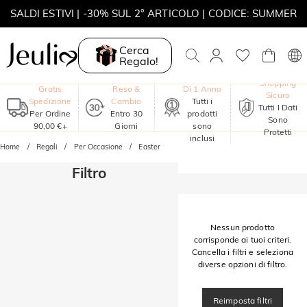
SALDI ESTIVI | -30% SUL 2° ARTICOLO | CODICE: SUMMER
MOVE MY WAY | ACQUISTA 3, COLLANA IN REGALO
Cerca
Regalo!
Garanzia
Shopping
Gratis
Reso &
Di 1 Anno
Sicuro
Spedizione
Cambio
Tutti i
Tutti I Dati
Per Ordine
Entro 30
prodotti
Sono
90,00 €+
Giorni
sono
Protetti
inclusi
Home
Regali
Per Occasione
Easter
Filtro
Nessun prodotto
corrisponde ai tuoi criteri.
Cancella i filtri e seleziona
diverse opzioni di filtro.
Reimposta filtri