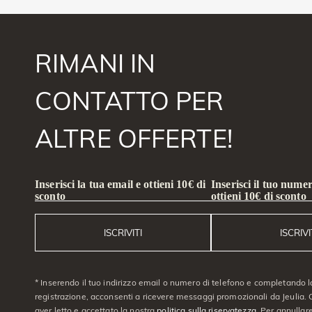
RIMANI IN
CONTATTO PER
ALTRE OFFERTE!
Inserisci la tua email e ottieni 10€ di
Inserisci il tuo numer
sconto
ottieni 10€ di sconto
ISCRIVITI
ISCRIVI
* Inserendo il tuo indirizzo email o numero di telefono e completando l
registrazione, acconsenti a ricevere messaggi promozionali da Jeulia. C
aver letto e accettato la nostra
politica sulla riservatezza
. Per annullare