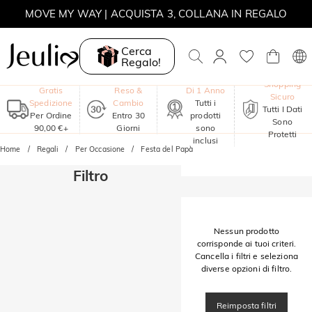
SALDI ESTIVI | -30% SUL 2° ARTICOLO | CODICE: SUMMER
MOVE MY WAY | ACQUISTA 3, COLLANA IN REGALO
Cerca
Regalo!
Garanzia
Shopping
Gratis
Reso &
Di 1 Anno
Sicuro
Spedizione
Cambio
Tutti i
Tutti I Dati
Per Ordine
Entro 30
prodotti
Sono
90,00 €+
Giorni
sono
Protetti
inclusi
Home
Regali
Per Occasione
Festa del Papà
Filtro
Nessun prodotto
corrisponde ai tuoi criteri.
Cancella i filtri e seleziona
diverse opzioni di filtro.
Reimposta filtri