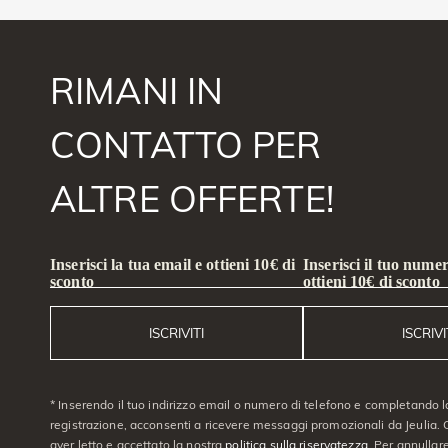
RIMANI IN
CONTATTO PER
ALTRE OFFERTE!
Inserisci la tua email e ottieni 10€ di
Inserisci il tuo numer
sconto
ottieni 10€ di sconto
ISCRIVITI
ISCRIVI
* Inserendo il tuo indirizzo email o numero di telefono e completando l
registrazione, acconsenti a ricevere messaggi promozionali da Jeulia. C
aver letto e accettato la nostra
politica sulla riservatezza
. Per annullare