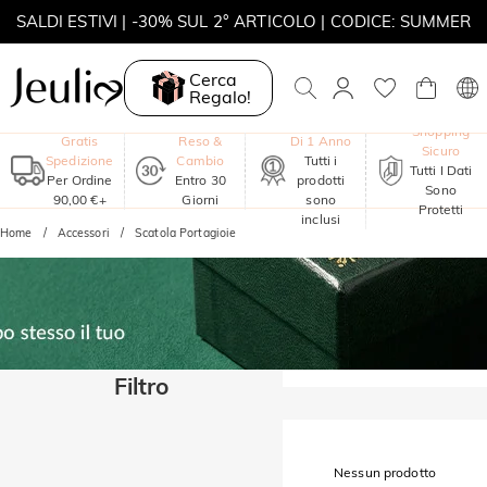
SALDI ESTIVI | -30% SUL 2° ARTICOLO | CODICE: SUMMER
MOVE MY WAY | ACQUISTA 3, COLLANA IN REGALO
Cerca
Regalo!
Garanzia
Shopping
Gratis
Reso &
Di 1 Anno
Sicuro
Spedizione
Cambio
Tutti i
Tutti I Dati
Per Ordine
Entro 30
prodotti
Sono
90,00 €+
Giorni
sono
Protetti
inclusi
Home
Accessori
Scatola Portagioie
Filtro
Nessun prodotto