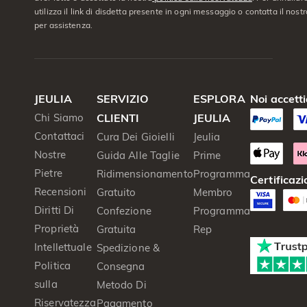
utilizza il link di disdetta presente in ogni messaggio o contatta il nostro
per assistenza.
JEULIA
SERVIZIO
ESPLORA
Noi accett
Chi Siamo
CLIENTI
JEULIA
Contattaci
Cura Dei Gioielli
Jeulia
Nostre
Guida Alle Taglie
Prime
Pietre
Ridimensionamento
Programma
Certificazi
Recensioni
Gratuito
Membro
Diritti Di
Confezione
Programma
Proprietà
Gratuita
Rep
Intellettuale
Spedizione &
Politica
Consegna
sulla
Metodo Di
Riservatezza
Pagamento