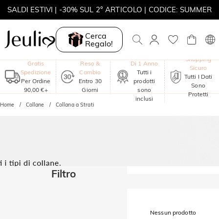
SALDI ESTIVI | -30% SUL 2° ARTICOLO | CODICE: SUMMER
MOVE MY WAY | ACQUISTA 3, COLLANA IN REGALO
Cerca
Regalo!
Garanzia
Shopping
Gratis
Reso &
Di 1 Anno
Sicuro
Spedizione
Cambio
Tutti i
Tutti I Dati
Per Ordine
Entro 30
prodotti
Sono
90,00 €+
Giorni
sono
Protetti
inclusi
Home
Collane
Collana a Strati
Filtro
Nessun prodotto