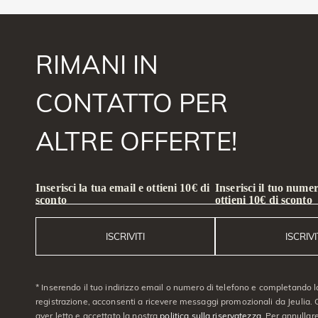
RIMANI IN
CONTATTO PER
ALTRE OFFERTE!
Inserisci la tua email e ottieni 10€ di
Inserisci il tuo numer
sconto
ottieni 10€ di sconto
ISCRIVITI
ISCRIVI
* Inserendo il tuo indirizzo email o numero di telefono e completando l
registrazione, acconsenti a ricevere messaggi promozionali da Jeulia. C
aver letto e accettato la nostra
politica sulla riservatezza
. Per annullare