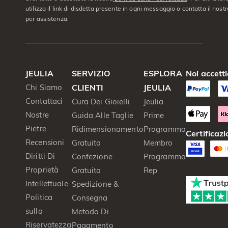
utilizza il link di disdetta presente in ogni messaggio o contatta il nostro
per assistenza.
JEULIA
SERVIZIO
ESPLORA
Noi accett
Chi Siamo
CLIENTI
JEULIA
Contattaci
Cura Dei Gioielli
Jeulia
Nostre
Guida Alle Taglie
Prime
Pietre
Ridimensionamento
Programma
Certificazi
Recensioni
Gratuito
Membro
Diritti Di
Confezione
Programma
Proprietà
Gratuita
Rep
Intellettuale
Spedizione &
Politica
Consegna
sulla
Metodo Di
Riservatezza
Pagamento