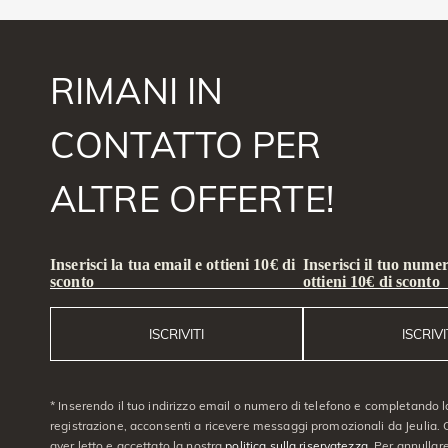
RIMANI IN
CONTATTO PER
ALTRE OFFERTE!
Inserisci la tua email e ottieni 10€ di
Inserisci il tuo numer
sconto
ottieni 10€ di sconto
ISCRIVITI
ISCRIVI
* Inserendo il tuo indirizzo email o numero di telefono e completando l
registrazione, acconsenti a ricevere messaggi promozionali da Jeulia. C
aver letto e accettato la nostra
politica sulla riservatezza
. Per annullare