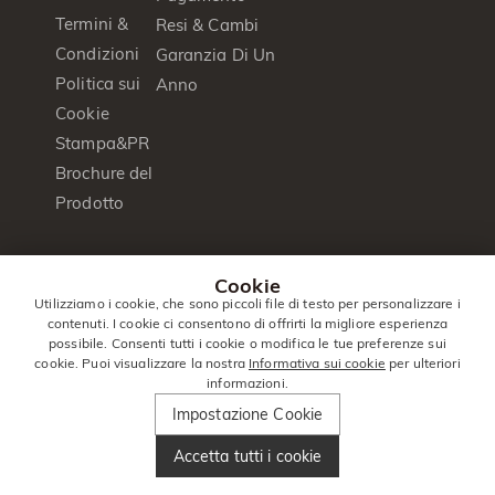
Termini &
Resi & Cambi
Condizioni
Garanzia Di Un
Politica sui
Anno
Cookie
Stampa&PR
Brochure del
Prodotto
© 2014 -
Jeulia
. Tutti I Diritti
Cookie
2026
Jewelry
Riservati.
Utilizziamo i cookie, che sono piccoli file di testo per personalizzare i
contenuti. I cookie ci consentono di offrirti la migliore esperienza
Italia
|
Italiano(it)
|
EUR
€
possibile. Consenti tutti i cookie o modifica le tue preferenze sui
cookie. Puoi visualizzare la nostra
Informativa sui cookie
per ulteriori
informazioni.
Impostazione Cookie
Accetta tutti i cookie