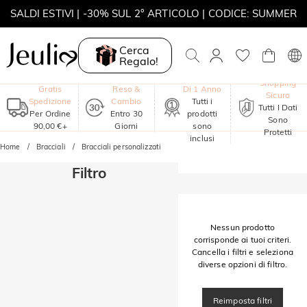
SALDI ESTIVI | -30% SUL 2° ARTICOLO | CODICE: SUMMER
MOVE MY WAY | ACQUISTA 3, COLLANA IN REGALO
Cerca
Regalo!
Garanzia
Shopping
Gratis
Reso &
Di 1 Anno
Sicuro
Spedizione
Cambio
Tutti i
Tutti I Dati
Per Ordine
Entro 30
prodotti
Sono
90,00 €+
Giorni
sono
Protetti
inclusi
Home
Bracciali
Bracciali personalizzati
Filtro
Nessun prodotto
corrisponde ai tuoi criteri.
Cancella i filtri e seleziona
diverse opzioni di filtro.
Reimposta filtri