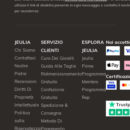
utilizza il link di disdetta presente in ogni messaggio o contatta il nostro
per assistenza.
JEULIA
SERVIZIO
ESPLORA
Noi accett
Chi Siamo
CLIENTI
JEULIA
Contattaci
Cura Dei Gioielli
Jeulia
Nostre
Guida Alle Taglie
Prime
Pietre
Ridimensionamento
Programma
Certificazi
Recensioni
Gratuito
Membro
Diritti Di
Confezione
Programma
Proprietà
Gratuita
Rep
Intellettuale
Spedizione &
Politica
Consegna
sulla
Metodo Di
Riservatezza
Pagamento