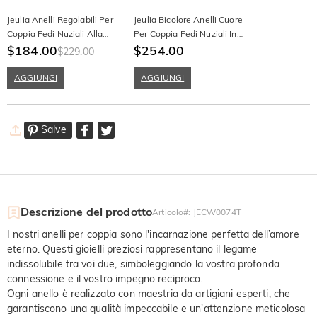
Jeulia Anelli Regolabili Per
Jeulia Bicolore Anelli Cuore
Coppia Fedi Nuziali Alla
Per Coppia Fedi Nuziali In
Moda In Argento Sterling
$184.00
Argento Sterling
$254.00
$229.00
AGGIUNGI
AGGIUNGI
Salve
Descrizione del prodotto
Articolo#
:
JECW0074T
I nostri anelli per coppia sono l'incarnazione perfetta dell’amore
eterno. Questi gioielli preziosi rappresentano il legame
indissolubile tra voi due, simboleggiando la vostra profonda
connessione e il vostro impegno reciproco.
Ogni anello è realizzato con maestria da artigiani esperti, che
garantiscono una qualità impeccabile e un'attenzione meticolosa