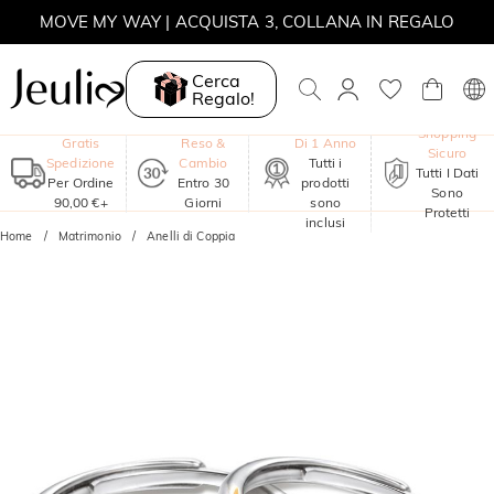
MOVE MY WAY | ACQUISTA 3, COLLANA IN REGALO
Cerca
Regalo!
Garanzia
Shopping
Gratis
Reso &
Di 1 Anno
Sicuro
Spedizione
Cambio
Tutti i
Tutti I Dati
Per Ordine
Entro 30
prodotti
Sono
90,00 €+
Giorni
sono
Protetti
inclusi
Home
Matrimonio
Anelli di Coppia