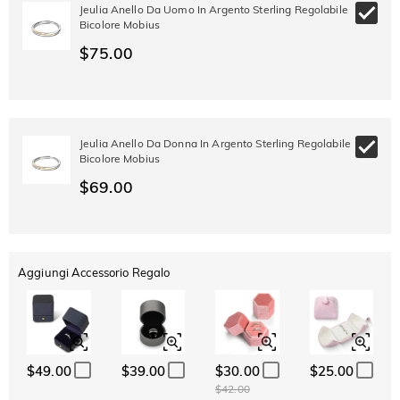
-30%
SUMMER
-10%
Jeulia Anello Da Uomo In Argento Sterling Regolabile
SUL 2°
Copia
SU TUTTO
Bicolore Mobius
ARTICOLO
$75.00
Jeulia Anello Da Donna In Argento Sterling Regolabile
Bicolore Mobius
$69.00
Aggiungi Accessorio Regalo
$49.00
$39.00
$30.00
$25.00
$42.00