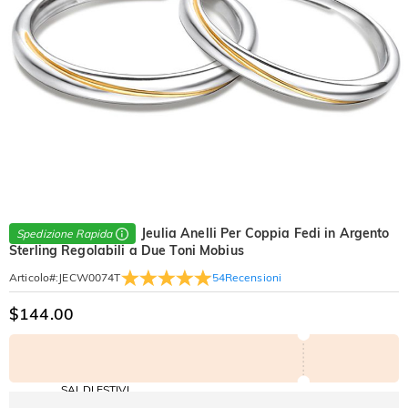
Jeulia Anelli Per Coppia Fedi in Argento
Spedizione Rapida
Sterling Regolabili a Due Toni Mobius
54
Recensioni
Articolo#
:
JECW0074T
$144.00
SALDI ESTIVI
Codice: