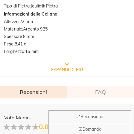
Tipo di Pietra
:
Jeulia® Pietra
Informazioni delle Collane
Altezza
:
22 mm
Materiale
:
Argento 925
Spessore
:
8 mm
Peso
:
8.41 g
Larghezza
:
16 mm
Qualità verificata dall'istituto
ESPANDI DI PIÙ
internazionale SGS
Recensioni
FAQ
SGS: È la più grande e antica multinazionale al mondo per il controllo 
della qualità dei prodotti e l'identificazione tecnica. 

 Risultati del rapporto di test: 1. Argento(Ag): 935.7‰  2. Rilascio del 
nichel: Pass
Generale
Recensione
Voto Medio
Dove si trova la tua azienda?
0.0
Domanda
La sede principale è a Los Angeles, in California, mentre il