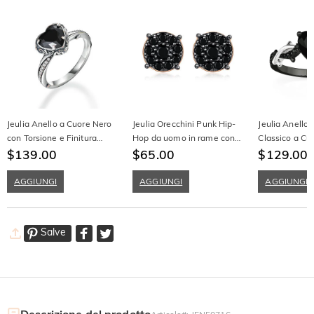
Jeulia Anello a Cuore Nero
Jeulia Orecchini Punk Hip-
Jeulia Anello
con Torsione e Finitura
Hop da uomo in rame con
Classico a Cu
Antica in Argento Sterling
$139.00
taglio rotondo
$65.00
Spine Intrecci
$129.00
AGGIUNGI
AGGIUNGI
AGGIUNGI
Salve
Descrizione del prodotto