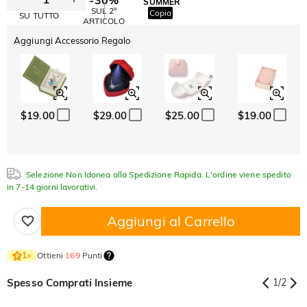
SUMMER
-10%
SUL 2°
Copia
SU TUTTO
ARTICOLO
Aggiungi Accessorio Regalo
$19.00
$29.00
$25.00
$19.00
Selezione Non Idonea alla Spedizione Rapida. L'ordine viene spedito
in 7-14 giorni lavorativi.
Aggiungi al Carrello
Ottieni
169
Punti
1
×
Spesso Comprati Insieme
1
/
2