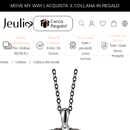
MOVE MY WAY | ACQUISTA 3, COLLANA IN REGALO
Cerca
Regalo!
Garanzia
Shopping
Gratis
Reso &
Di 1 Anno
Sicuro
Spedizione
Cambio
Tutti i
Tutti I Dati
Per Ordine
Entro 30
prodotti
Sono
90,00 €+
Giorni
sono
Protetti
inclusi
Home
Collane
Collana alla Moda