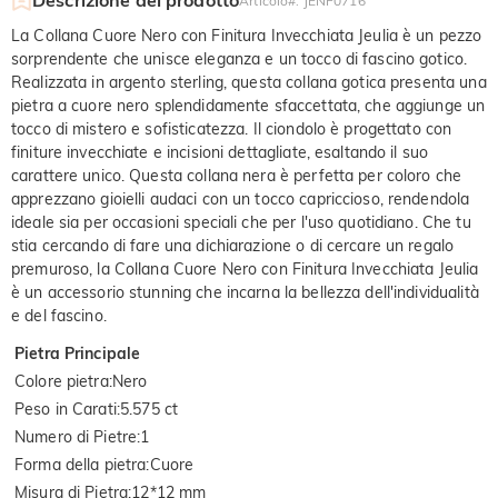
Articolo#
:
JENF0716
La Collana Cuore Nero con Finitura Invecchiata Jeulia è un pezzo
sorprendente che unisce eleganza e un tocco di fascino gotico.
Realizzata in argento sterling, questa collana gotica presenta una
pietra a cuore nero splendidamente sfaccettata, che aggiunge un
tocco di mistero e sofisticatezza. Il ciondolo è progettato con
finiture invecchiate e incisioni dettagliate, esaltando il suo
carattere unico. Questa collana nera è perfetta per coloro che
apprezzano gioielli audaci con un tocco capriccioso, rendendola
ideale sia per occasioni speciali che per l'uso quotidiano. Che tu
stia cercando di fare una dichiarazione o di cercare un regalo
premuroso, la Collana Cuore Nero con Finitura Invecchiata Jeulia
è un accessorio stunning che incarna la bellezza dell'individualità
e del fascino.
Pietra Principale
Colore pietra
:
Nero
Peso in Carati
:
5.575 ct
Numero di Pietre
:
1
Forma della pietra
:
Cuore
Misura di Pietra
:
12*12 mm