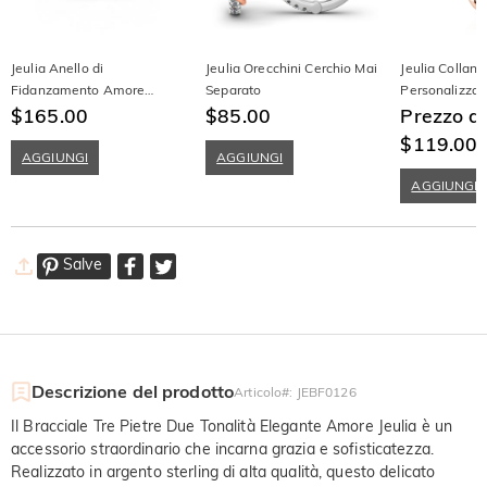
Jeulia Anello di
Jeulia Orecchini Cerchio Mai
Jeulia Collan
Fidanzamento Amore
Separato
Personalizzat
Bicolore con Tre Pietre
$165.00
$85.00
Prezzo d
$119.00
AGGIUNGI
AGGIUNGI
AGGIUNGI
Salve
Descrizione del prodotto
Articolo#
:
JEBF0126
Il Bracciale Tre Pietre Due Tonalità Elegante Amore Jeulia è un
accessorio straordinario che incarna grazia e sofisticatezza.
Realizzato in argento sterling di alta qualità, questo delicato