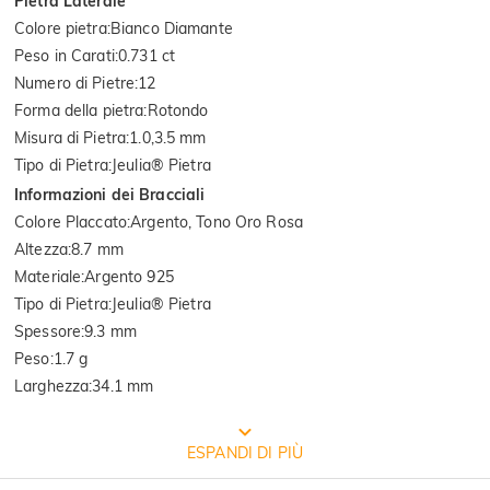
Pietra Laterale
Colore pietra
:
Bianco Diamante
Peso in Carati
:
0.731 ct
Numero di Pietre
:
12
Forma della pietra
:
Rotondo
Misura di Pietra
:
1.0,3.5 mm
Tipo di Pietra
:
Jeulia® Pietra
Informazioni dei Bracciali
Colore Placcato
:
Argento, Tono Oro Rosa
Altezza
:
8.7 mm
Materiale
:
Argento 925
Tipo di Pietra
:
Jeulia® Pietra
Spessore
:
9.3 mm
Peso
:
1.7 g
Larghezza
:
34.1 mm
CONFEZIONE GRATUITA JEULIA
ESPANDI DI PIÙ