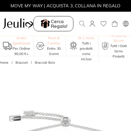
MOVE MY WAY | ACQUISTA 3, COLLANA IN REGALO
Cerca
Regalo!
Garanzia
Shopping
Gratis
Reso &
Di 1 Anno
Sicuro
Spedizione
Cambio
Tutti i
Tutti I Dati
Per Ordine
Entro 30
prodotti
Sono
90,00 €+
Giorni
sono
Protetti
inclusi
Home
Bracciali
Bracciali Bolo