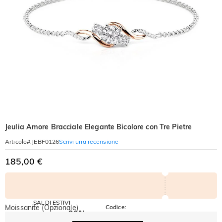
Jeulia Amore Bracciale Elegante Bicolore con Tre Pietre
Scrivi una recensione
Articolo#
:
JEBF0126
185,00 €
SALDI ESTIVI
Moissanite (Opzionale)
Codice:
-30%
SUMMER
-10%
SUL 2°