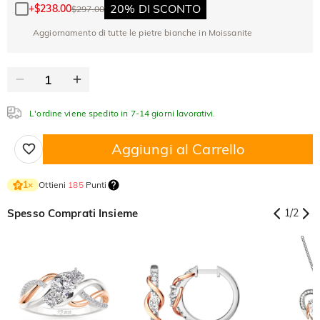
Copia
SU TUTTO
20% DI SCONTO
+
$238.00
$297.00
ARTICOLO
Aggiornamento di tutte le pietre bianche in Moissanite
L'ordine viene spedito in 7-14 giorni lavorativi.
Aggiungi al Carrello
Ottieni
185
Punti
1
×
Spesso Comprati Insieme
1
/
2