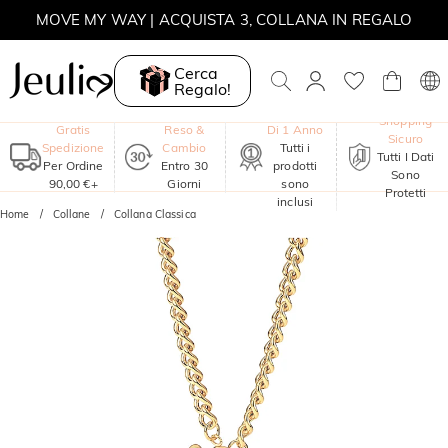
MOVE MY WAY | ACQUISTA 3, COLLANA IN REGALO
Cerca
Regalo!
Garanzia
Shopping
Gratis
Reso &
Di 1 Anno
Sicuro
Spedizione
Cambio
Tutti i
Tutti I Dati
Per Ordine
Entro 30
prodotti
Sono
90,00 €+
Giorni
sono
Protetti
inclusi
Home
Collane
Collana Classica