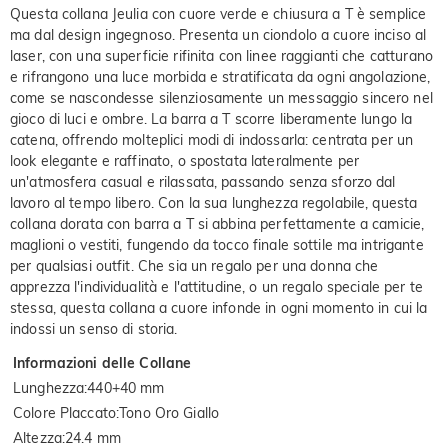
Questa collana Jeulia con cuore verde e chiusura a T è semplice
ma dal design ingegnoso. Presenta un ciondolo a cuore inciso al
laser, con una superficie rifinita con linee raggianti che catturano
e rifrangono una luce morbida e stratificata da ogni angolazione,
come se nascondesse silenziosamente un messaggio sincero nel
gioco di luci e ombre. La barra a T scorre liberamente lungo la
catena, offrendo molteplici modi di indossarla: centrata per un
look elegante e raffinato, o spostata lateralmente per
un'atmosfera casual e rilassata, passando senza sforzo dal
lavoro al tempo libero. Con la sua lunghezza regolabile, questa
collana dorata con barra a T si abbina perfettamente a camicie,
maglioni o vestiti, fungendo da tocco finale sottile ma intrigante
per qualsiasi outfit. Che sia un regalo per una donna che
apprezza l'individualità e l'attitudine, o un regalo speciale per te
stessa, questa collana a cuore infonde in ogni momento in cui la
indossi un senso di storia.
Informazioni delle Collane
Lunghezza
:
440+40 mm
Colore Placcato
:
Tono Oro Giallo
Altezza
:
24.4 mm