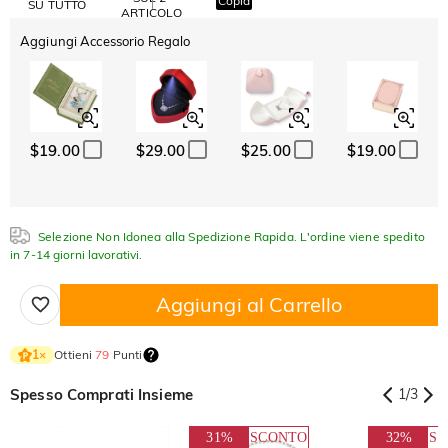
Copia
SU TUTTO
ARTICOLO
Aggiungi Accessorio Regalo
$19.00
$29.00
$25.00
$19.00
Selezione Non Idonea alla Spedizione Rapida. L'ordine viene spedito
in 7-14 giorni lavorativi.
Aggiungi al Carrello
Ottieni
79
Punti
1
×
Spesso Comprati Insieme
1
/
3
31%
SCONTO
32%
S