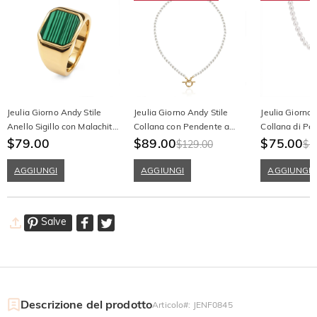
Jeulia Giorno Andy Stile
Jeulia Giorno Andy Stile
Jeulia Giorno 
Anello Sigillo con Malachite
Collana con Pendente a
Collana di Per
in Oro
$79.00
Perla e T-Bar
$89.00
d'Oro Irregola
$75.00
$129.00
$1
AGGIUNGI
AGGIUNGI
AGGIUNGI
Salve
Descrizione del prodotto
Articolo#
:
JENF0845