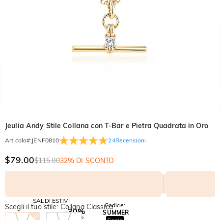
Jeulia Andy Stile Collana con T-Bar e Pietra Quadrata in Oro
24
Recensioni
Articolo#
:
JENF0810
$79.00
$115.00
32% DI SCONTO
SALDI ESTIVI
Codice:
Scegli il tuo stile: Collana Classica
-30%
SUMMER
-10%
SUL 2°