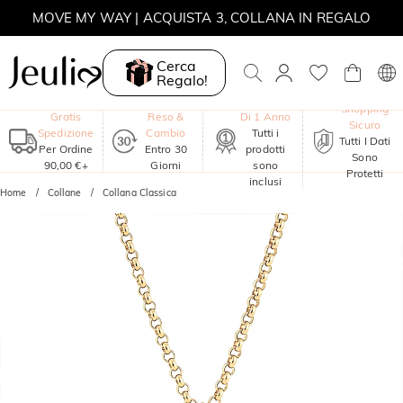
MOVE MY WAY | ACQUISTA 3, COLLANA IN REGALO
Cerca
Regalo!
Garanzia
Shopping
Gratis
Reso &
Di 1 Anno
Sicuro
Spedizione
Cambio
Tutti i
Tutti I Dati
Per Ordine
Entro 30
prodotti
Sono
90,00 €+
Giorni
sono
Protetti
inclusi
Home
Collane
Collana Classica