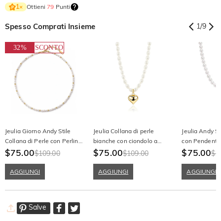
Ottieni
79
Punti
1
×
Spesso Comprati Insieme
1
/
9
32%
SCONTO
Jeulia Giorno Andy Stile
Jeulia Collana di perle
Jeulia Andy St
Collana di Perle con Perline
bianche con ciondolo a
con Pendente 
d'Oro
$75.00
cuore
$75.00
in Oro e Perle
$75.00
$109.00
$109.00
$1
AGGIUNGI
AGGIUNGI
AGGIUNGI
Salve