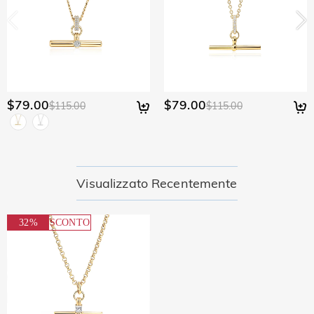
restituito.
30 giorni.
$79.00
$79.00
$115.00
$115.00
Visualizzato Recentemente
32%
SCONTO