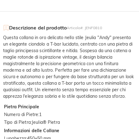
Descrizione del prodotto
Articolo#
:
JENF0810
Questa collana in oro delicato nello stile Jeulia "Andy" presenta
un elegante ciondolo a T-bar lucidato, centrato con una pietra di
taglio principessa scintillante e nitida. Sospesa da una catena a
maglie rotonde di ispirazione vintage, il design bilancia
magistralmente la precisione geometrica con una finitura
moderna e ad alto lustro. Perfetta per fare una dichiarazione
sicura e autonoma o per fungere da base strutturata per un look
stratificato, questa collana a T-bar porta un tocco minimalista a
qualsiasi outfit. Un elemento senza tempo essenziale per chi
apprezza l'eleganza sobria e lo stile quotidiano senza sforzo.
Pietra Principale
Numero di Pietre
:
1
Tipo di Pietra
:
Jeulia® Pietra
Informazioni delle Collane
Lunghezza
:
450+50 mm