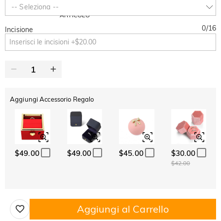
SUMMER
-10%
-- Seleziona --
SUL 2°
Copia
SU TUTTO
ARTICOLO
0
/
16
Incisione
Aggiungi Accessorio Regalo
$49.00
$49.00
$45.00
$30.00
$42.00
Aggiungi al Carrello