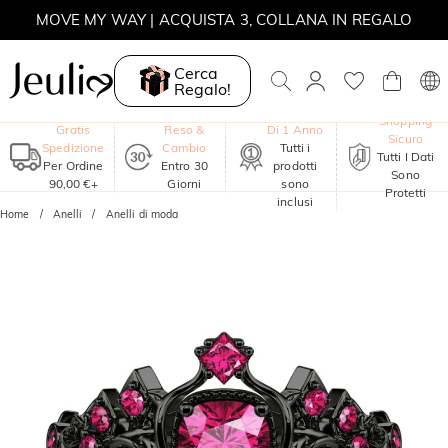
MOVE MY WAY | ACQUISTA 3, COLLANA IN REGALO
Cerca
Regalo!
Garanzia
Shopping
Gratis
Reso &
Di 1 Anno
Sicuro
Spedizione
Cambio
Tutti i
Tutti I Dati
Per Ordine
Entro 30
prodotti
Sono
90,00 €+
Giorni
sono
Protetti
inclusi
Home
Anelli
Anelli di moda