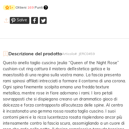
Ottieni
169
Punti
1
×
Salve
Descrizione del prodotto
Articolo#
:
JERC0459
Questo anello taglio cuscino Jeulia “Queen of the Night Rose”
cushion-cut ring cattura il mistero dell’estetica gotica e la
maestosità di una regina sulla vostra mano. La fascia presenta
rami spinosi affilati intrecciati a formare il contorno di una corona.
Ogni spina finemente scolpita emana una fredda texture
metallica, mentre rose in fiore adornano i rami. I loro petali
sovrapposti che si dispiegano creano un drammatico gioco di
dolcezza e forza contrapposto all’acutezza delle spine. Al centro
è incastonata una gemma rossa rosata taglio cuscino. I suoi
contorni pieni e la ricca lucentezza rosata risplendono ancor più
intensamente contro la fascia scura, assomigliando a un cuore di