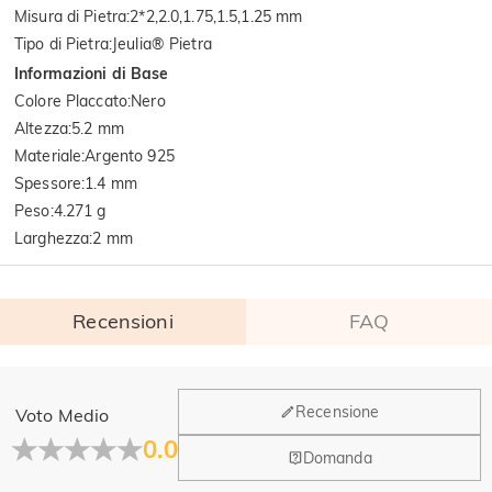
Misura di Pietra
:
2*2,2.0,1.75,1.5,1.25 mm
Tipo di Pietra
:
Jeulia® Pietra
Informazioni di Base
Colore Placcato
:
Nero
Altezza
:
5.2 mm
Materiale
:
Argento 925
Spessore
:
1.4 mm
Peso
:
4.271 g
Larghezza
:
2 mm
Recensioni
FAQ
Generale
Recensione
Voto Medio
Dove si trova la tua azienda?
0.0
Domanda
La sede principale è a Los Angeles, in California, mentre il
Hai qualche vendita fisica?