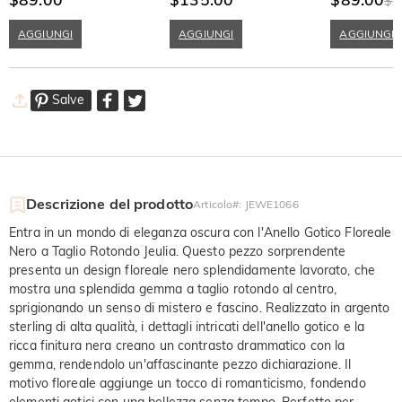
$1
Portafortuna
Nero
AGGIUNGI
AGGIUNGI
AGGIUNGI
Salve
Descrizione del prodotto
Articolo#
:
JEWE1066
Entra in un mondo di eleganza oscura con l'Anello Gotico Floreale
Nero a Taglio Rotondo Jeulia. Questo pezzo sorprendente
presenta un design floreale nero splendidamente lavorato, che
mostra una splendida gemma a taglio rotondo al centro,
sprigionando un senso di mistero e fascino. Realizzato in argento
sterling di alta qualità, i dettagli intricati dell'anello gotico e la
ricca finitura nera creano un contrasto drammatico con la
gemma, rendendolo un'affascinante pezzo dichiarazione. Il
motivo floreale aggiunge un tocco di romanticismo, fondendo