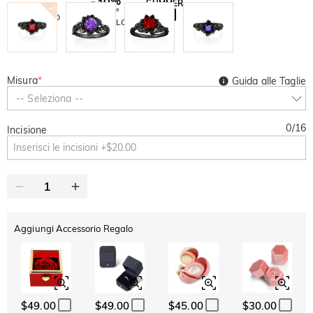
-30%
SUMMER
-10%
SUL 2°
Copia
SU TUTTO
ARTICOLO
Misura
*
Guida alle Taglie
-- Seleziona --
0
/
16
Incisione
Aggiungi Accessorio Regalo
$49.00
$49.00
$45.00
$30.00