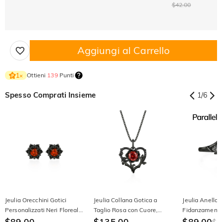
$42.00
Aggiungi al Carrello
Ottieni
139
Punti
1
×
Spesso Comprati Insieme
1
/
6
Jeulia Orecchini Gotici
Jeulia Collana Gotica a
Jeulia Anello 
Personalizzati Neri Floreali
Taglio Rosa con Cuore,
Fidanzamento
a Taglio Tondo con Pietra
$89.00
Rosa e Spine Nere
$135.00
Spine in Quarz
$89.00