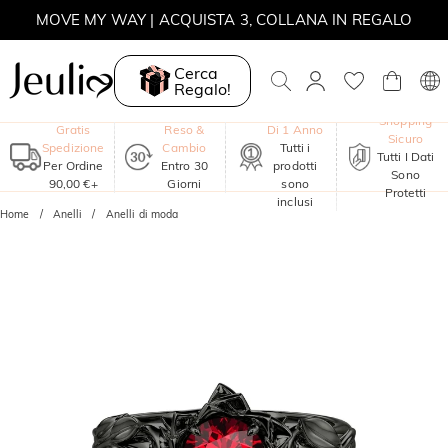
MOVE MY WAY | ACQUISTA 3, COLLANA IN REGALO
Cerca
Regalo!
Garanzia
Shopping
Gratis
Reso &
Di 1 Anno
Sicuro
Spedizione
Cambio
Tutti i
Tutti I Dati
Per Ordine
Entro 30
prodotti
Sono
90,00 €+
Giorni
sono
Protetti
inclusi
Home
Anelli
Anelli di moda