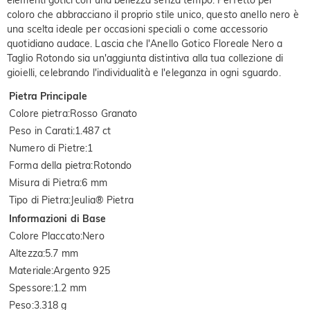
elementi gotici con una bellezza senza tempo. Perfetto per
coloro che abbracciano il proprio stile unico, questo anello nero è
una scelta ideale per occasioni speciali o come accessorio
quotidiano audace. Lascia che l'Anello Gotico Floreale Nero a
Taglio Rotondo sia un'aggiunta distintiva alla tua collezione di
gioielli, celebrando l'individualità e l'eleganza in ogni sguardo.
Pietra Principale
Colore pietra
:
Rosso Granato
Peso in Carati
:
1.487 ct
Numero di Pietre
:
1
Forma della pietra
:
Rotondo
Misura di Pietra
:
6 mm
Tipo di Pietra
:
Jeulia® Pietra
Informazioni di Base
Colore Placcato
:
Nero
Altezza
:
5.7 mm
Materiale
:
Argento 925
Spessore
:
1.2 mm
Peso
:
3.318 g