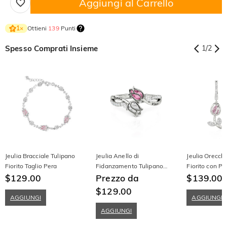
Aggiungi al Carrello
Ottieni
139
Punti
1
×
Spesso Comprati Insieme
1
/
2
Jeulia Bracciale Tulipano
Jeulia Anello di
Jeulia Orecchi
Fiorito Taglio Pera
Fidanzamento Tulipano
Fiorito con Pi
$129.00
Fiorito Personalizzato con
Prezzo da
Argento Sterl
$139.00
Incisione
$129.00
AGGIUNGI
AGGIUNGI
AGGIUNGI