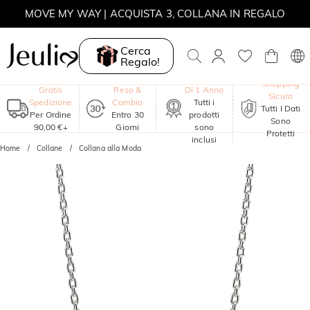
MOVE MY WAY | ACQUISTA 3, COLLANA IN REGALO
Cerca
Regalo!
Garanzia
Shopping
Gratis
Reso &
Di 1 Anno
Sicuro
Spedizione
Cambio
Tutti i
Tutti I Dati
Per Ordine
Entro 30
prodotti
Sono
90,00 €+
Giorni
sono
Protetti
inclusi
Home
Collane
Collana alla Moda