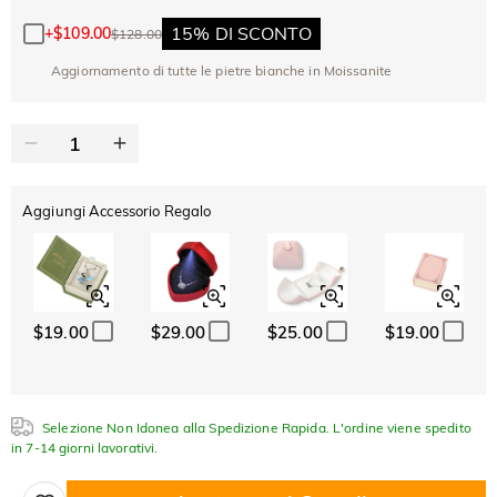
SUMMER
-10%
SUL 2°
Copia
SU TUTTO
15% DI SCONTO
+
$109.00
$128.00
ARTICOLO
Aggiornamento di tutte le pietre bianche in Moissanite
Aggiungi Accessorio Regalo
$19.00
$29.00
$25.00
$19.00
Selezione Non Idonea alla Spedizione Rapida. L'ordine viene spedito
in 7-14 giorni lavorativi.