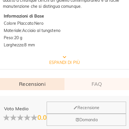
adatto a chiunque cerchi un gioiello contemporaneo e di facile
manutenzione che si distingua comunque.
Informazioni di Base
Colore Placcato
:
Nero
Materiale
:
Acciaio al tungsteno
Peso
:
20 g
Larghezza
:
8 mm
CONFEZIONE GRATUITA JEULIA
ESPANDI DI PIÙ
Recensioni
FAQ
Generale
Recensione
Voto Medio
Dove si trova la tua azienda?
0.0
Domanda
La sede principale è a Los Angeles, in California, mentre il
Hai qualche vendita fisica?