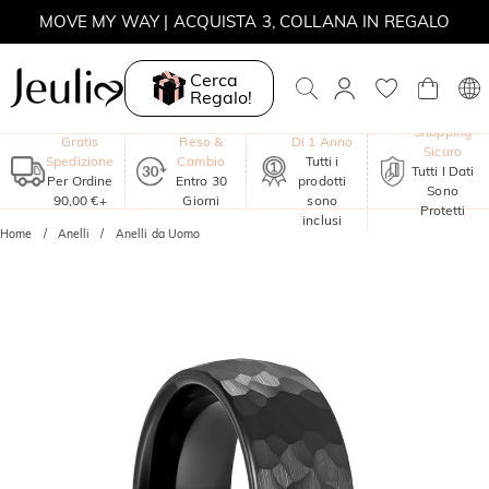
MOVE MY WAY | ACQUISTA 3, COLLANA IN REGALO
Cerca
Regalo!
Garanzia
Shopping
Gratis
Reso &
Di 1 Anno
Sicuro
Spedizione
Cambio
Tutti i
Tutti I Dati
Per Ordine
Entro 30
prodotti
Sono
90,00 €+
Giorni
sono
Protetti
inclusi
Home
Anelli
Anelli da Uomo