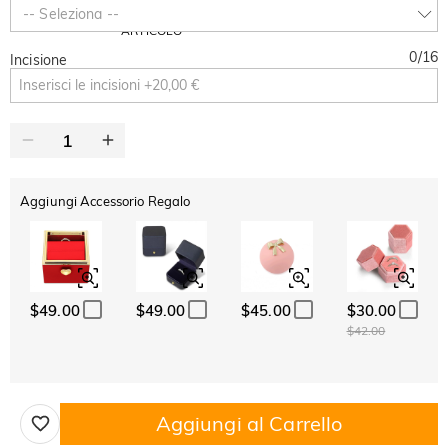
SUMMER
-10%
-- Seleziona --
SUL 2°
Copia
SU TUTTO
ARTICOLO
0
/
16
Incisione
Aggiungi Accessorio Regalo
$49.00
$49.00
$45.00
$30.00
$42.00
Aggiungi al Carrello