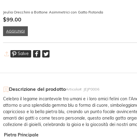
Jeulia Orecchini a Bottone Asimmetrici con Gatto Rotonda
$99.00
AGGIUNGI
Salve
Descrizione del prodotto
Articolo#
:
JEJP0006
Celebra il legame incantevole tra umani e i loro amici felini con l'
attorno a una splendida gemma blu a forma di cuore, simboleggiando
capriccioso e la bella pietra blu, creando un punto focale avvincente
amanti dei gatti o come tesoro personale, questo anello gatto argent
collezione di gioielli, celebrando la gioia e la giocosità dei nostri am
Pietra Principale