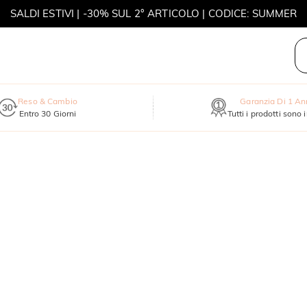
SALDI ESTIVI | -30% SUL 2° ARTICOLO | CODICE: SUMMER
MOVE MY WAY | ACQUISTA 3, COLLANA IN REGALO
Reso & Cambio
Garanzia Di 1 A
Entro 30 Giorni
Tutti i prodotti sono 