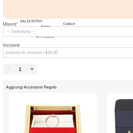
SALDI ESTIVI
Misura
*
Codice:
-30%
SUMMER
-10%
-- Seleziona --
SUL 2°
Copia
SU TUTTO
ARTICOLO
Incisione
Aggiungi Accessorio Regalo