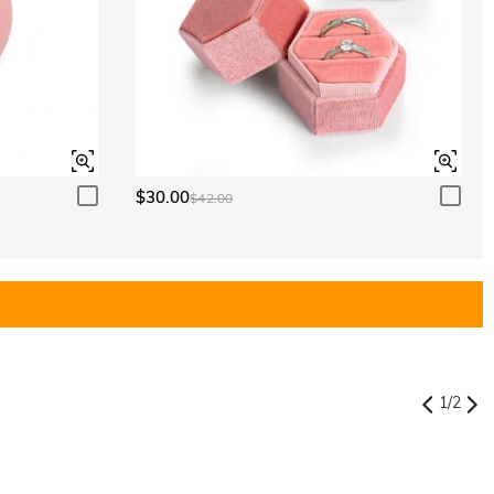
$30.00
$42.00
1
/
2