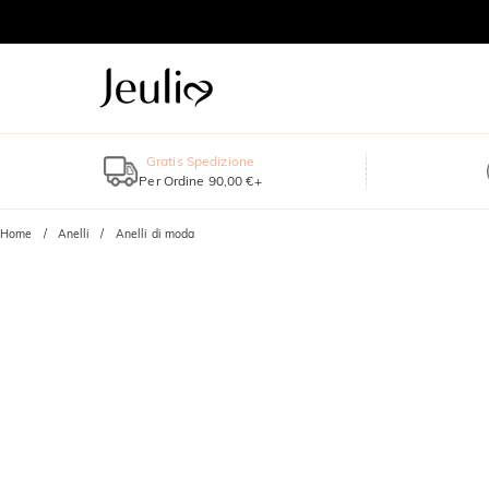
Gratis Spedizione
Per Ordine 90,00 €+
Home
Anelli
Anelli di moda