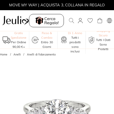
MOVE MY WAY | ACQUISTA 3, COLLANA IN REGALO
Cerca
Regalo!
Garanzia
Shopping
Gratis
Reso &
Di 1 Anno
Sicuro
Spedizione
Cambio
Tutti i
Tutti I Dati
Per Ordine
Entro 30
prodotti
Sono
90,00 €+
Giorni
sono
Protetti
inclusi
Home
Anelli
Anelli di fidanzamento