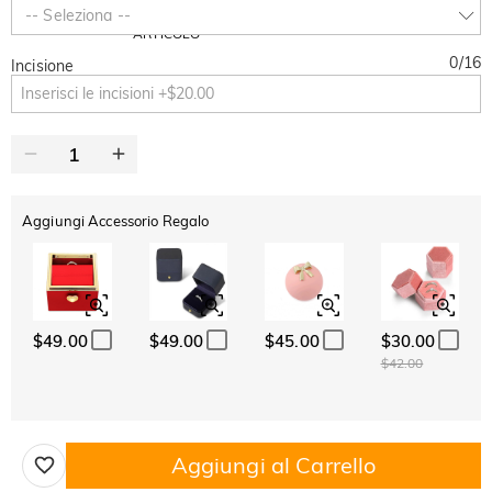
SUMMER
-10%
-- Seleziona --
SUL 2°
Copia
SU TUTTO
ARTICOLO
0
/
16
Incisione
Aggiungi Accessorio Regalo
$49.00
$49.00
$45.00
$30.00
$42.00
Aggiungi al Carrello