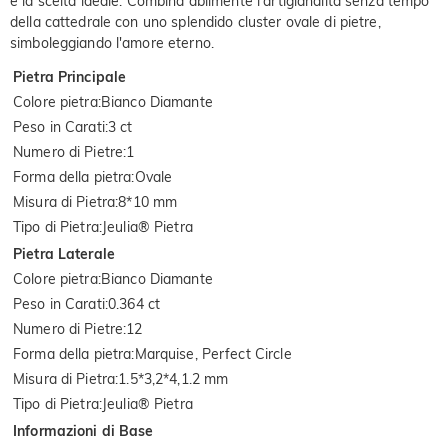
è la scelta ideale. Combina abilmente l'artigianalità senza tempo
della cattedrale con uno splendido cluster ovale di pietre,
simboleggiando l'amore eterno.
Pietra Principale
Colore pietra
:
Bianco Diamante
Peso in Carati
:
3 ct
Numero di Pietre
:
1
Forma della pietra
:
Ovale
Misura di Pietra
:
8*10 mm
Tipo di Pietra
:
Jeulia® Pietra
Pietra Laterale
Colore pietra
:
Bianco Diamante
Peso in Carati
:
0.364 ct
Numero di Pietre
:
12
Forma della pietra
:
Marquise, Perfect Circle
Misura di Pietra
:
1.5*3,2*4,1.2 mm
Tipo di Pietra
:
Jeulia® Pietra
Informazioni di Base