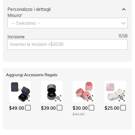
Personalizza i dettagli
Misura
*
-- Seleziona --
0
/
16
Incisione
Aggiungi Accessorio Regalo
$49.00
$39.00
$30.00
$25.00
$42.00