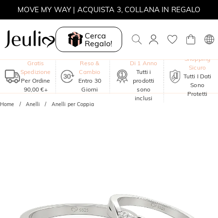
MOVE MY WAY | ACQUISTA 3, COLLANA IN REGALO
Cerca
Regalo!
Garanzia
Shopping
Gratis
Reso &
Di 1 Anno
Sicuro
Spedizione
Cambio
Tutti i
Tutti I Dati
Per Ordine
Entro 30
prodotti
Sono
90,00 €+
Giorni
sono
Protetti
inclusi
Home
Anelli
Anelli per Coppia