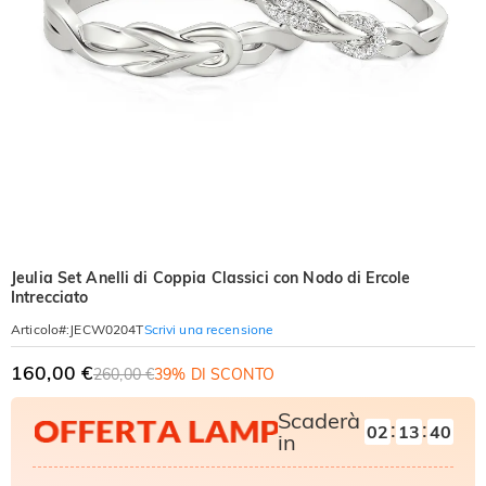
Jeulia Set Anelli di Coppia Classici con Nodo di Ercole
Intrecciato
Scrivi una recensione
Articolo#
:
JECW0204T
160,00 €
260,00 €
39% DI SCONTO
Scaderà
:
:
02
13
39
in