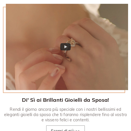
restituito.
30 giorni.
Di' Sì ai Brillanti Gioielli da Sposa!
Rendi il giorno ancora più speciale con i nostri bellissimi ed
eleganti gioielli da sposa che ti faranno risplendere fino al vostro
e vissero felici e contenti.
Scopri di più
>>