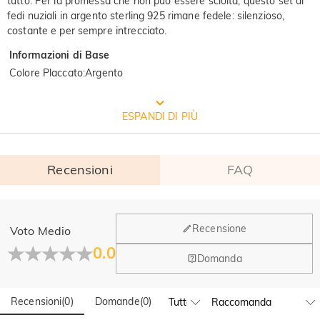
tutto. Per la promessa che non può essere sciolta, questo set di
fedi nuziali in argento sterling 925 rimane fedele: silenzioso,
costante e per sempre intrecciato.
Informazioni di Base
Colore Placcato
:
Argento
CONFEZIONE GRATUITA JEULIA
ESPANDI DI PIÙ
Recensioni
FAQ
Generale
Recensione
Voto Medio
Dove si trova la tua azienda?
0.0
Domanda
La sede principale è a Los Angeles, in California, mentre il
Hai qualche vendita fisica?
gruppo di design e la produzione hanno la sede a Hong
Kong.
Recensioni
(
0
)
Domande
(
0
)
Sì! Attualmente abbiamo un flagship store in Spagna e un
pop-up store a Singapore, dove i clienti locali possono fare