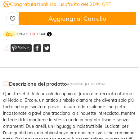
Congratulazioni! Hai usufruito del 20% OFF
Aggiungi al Carrello
Ottieni
160
Punti
1
×
Salve
Descrizione del prodotto
Articolo#
:
JECW0204T
Questo set di fedi nuziali di coppia di Jeulia è intrecciato attorno
al Nodo di Ercole, un antico simbolo d'amore che diventa solo più
forte ad ogni svolta e prova. La sua fede risplende con pietre
incastonate a pavé che tracciano la silhouette intrecciata, mentre
la fede di lui mantiene lo stesso nodo in argento liscio e senza
ornamenti. Due anelli, un linguaggio indistruttibile. Lucidati per
l'uso quotidiano, ma abbastanza profondi per i voti che cambiano