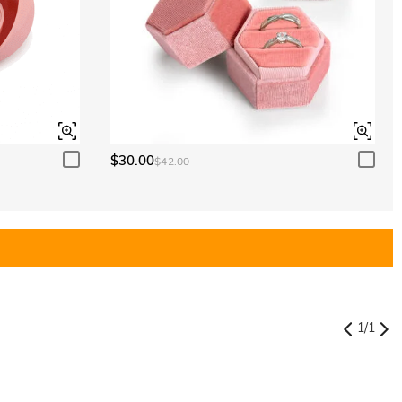
$30.00
$42.00
1
/
1