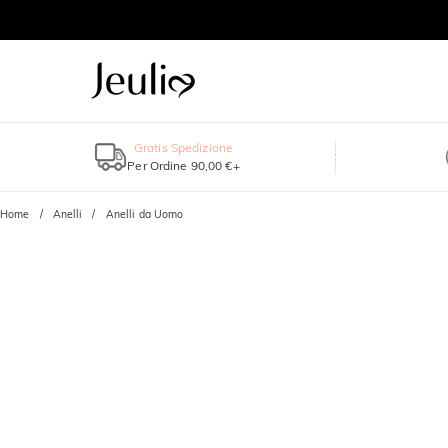
Gratis Spedizione
Per Ordine 90,00 €+
Home
Anelli
Anelli da Uomo