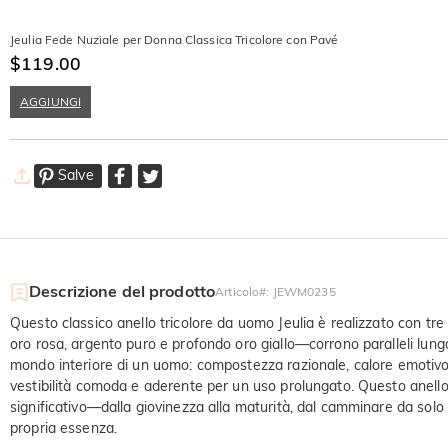
Jeulia Fede Nuziale per Donna Classica Tricolore con Pavé
$119.00
AGGIUNGI
Salve
Descrizione del prodotto
Articolo#
:
JEWM0235
Questo classico anello tricolore da uomo Jeulia è realizzato con tre
oro rosa, argento puro e profondo oro giallo—corrono paralleli lun
mondo interiore di un uomo: compostezza razionale, calore emotivo
vestibilità comoda e aderente per un uso prolungato. Questo anell
significativo—dalla giovinezza alla maturità, dal camminare da solo a
propria essenza.