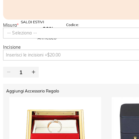
SALDI ESTIVI
Misura
*
Codice:
-30%
SUMMER
-10%
-- Seleziona --
SUL 2°
Copia
SU TUTTO
ARTICOLO
Incisione
Aggiungi Accessorio Regalo