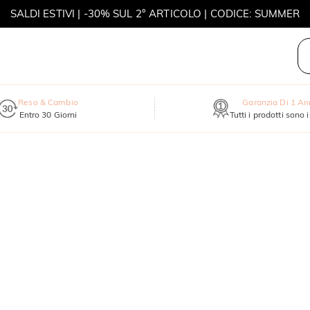
SALDI ESTIVI | -30% SUL 2° ARTICOLO | CODICE: SUMMER
MOVE MY WAY | ACQUISTA 3, COLLANA IN REGALO
Reso & Cambio
Garanzia Di 1 A
Entro 30 Giorni
Tutti i prodotti sono 