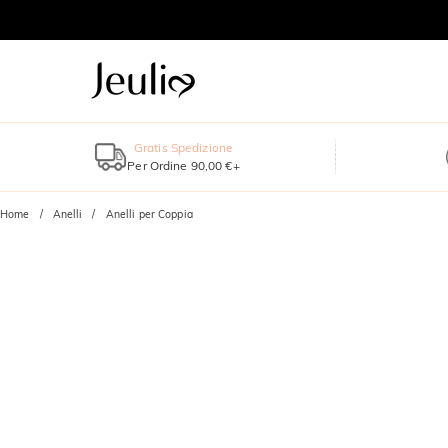
Gratis Spedizione
Per Ordine 90,00 €+
Home
Anelli
Anelli per Coppia