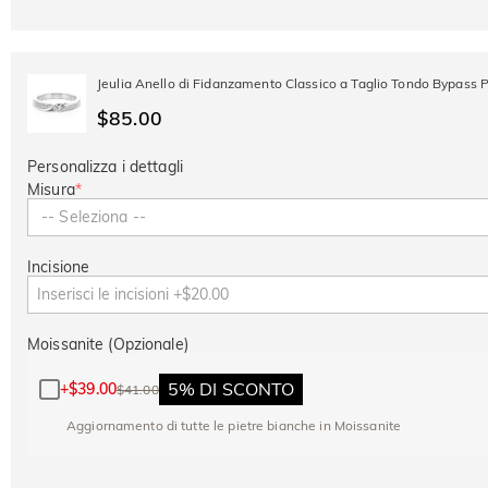
Jeulia Anello di Fidanzamento Classico a Taglio Tondo Bypass 
$85.00
Personalizza i dettagli
Misura
*
-- Seleziona --
Incisione
Moissanite (Opzionale)
5% DI SCONTO
+
$39.00
$41.00
Aggiornamento di tutte le pietre bianche in Moissanite