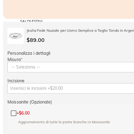
SALDI ESTIVI
Codice:
-30%
SUMMER
-10%
Jeulia Fede Nuziale per Uomo Semplice a Taglio Tondo in Argen
SUL 2°
Copia
SU TUTTO
ARTICOLO
$89.00
Personalizza i dettagli
Misura
*
-- Seleziona --
Incisione
Moissanite (Opzionale)
+
$6.00
Aggiornamento di tutte le pietre bianche in Moissanite