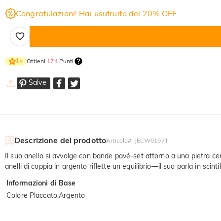
Congratulazioni! Hai usufruito del 20% OFF
Ottieni
174
Punti
1
×
Salve
Descrizione del prodotto
Articolo#
:
JECW0197T
Il suo anello si avvolge con bande pavé-set attorno a una pietra cen
anelli di coppia in argento riflette un equilibrio—il suo parla in scint
Informazioni di Base
Colore Placcato
:
Argento