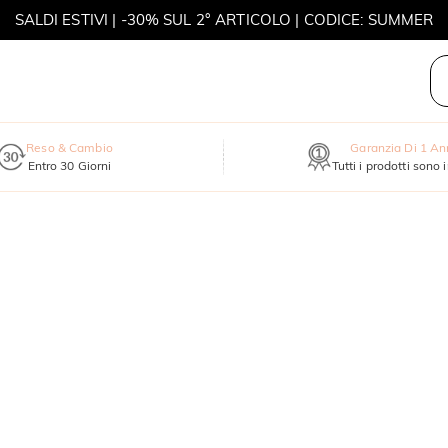
SALDI ESTIVI | -30% SUL 2° ARTICOLO | CODICE: SUMMER
MOVE MY WAY | ACQUISTA 3, COLLANA IN REGALO
Reso & Cambio
Garanzia Di 1 A
Entro 30 Giorni
Tutti i prodotti sono 