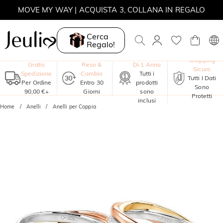
MOVE MY WAY | ACQUISTA 3, COLLANA IN REGALO
Cerca
Regalo!
Garanzia
Shopping
Gratis
Reso &
Di 1 Anno
Sicuro
Spedizione
Cambio
Tutti i
Tutti I Dati
Per Ordine
Entro 30
prodotti
Sono
90,00 €+
Giorni
sono
Protetti
inclusi
Home
Anelli
Anelli per Coppia