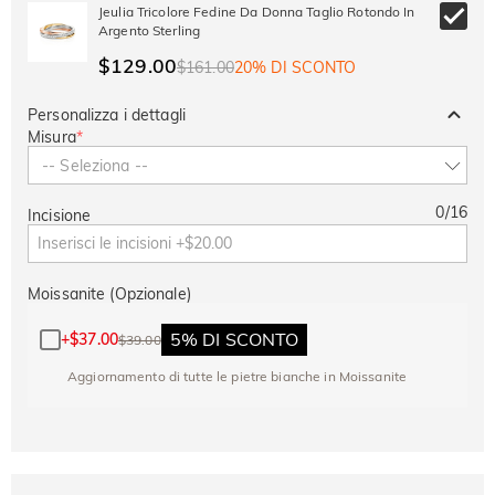
-30%
SUMMER
-10%
Jeulia Tricolore Fedine Da Donna Taglio Rotondo In
SUL 2°
Copia
SU TUTTO
Argento Sterling
ARTICOLO
$129.00
$161.00
20% DI SCONTO
Personalizza i dettagli
Misura
*
-- Seleziona --
0
/
16
Incisione
Moissanite (Opzionale)
5% DI SCONTO
+
$37.00
$39.00
Aggiornamento di tutte le pietre bianche in Moissanite