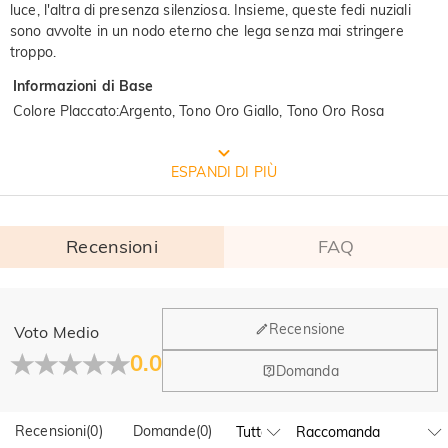
luce, l'altra di presenza silenziosa. Insieme, queste fedi nuziali
sono avvolte in un nodo eterno che lega senza mai stringere
troppo.
Informazioni di Base
Colore Placcato
:
Argento, Tono Oro Giallo, Tono Oro Rosa
CONFEZIONE GRATUITA JEULIA
ESPANDI DI PIÙ
Recensioni
FAQ
Generale
Recensione
Voto Medio
Dove si trova la tua azienda?
0.0
Domanda
La sede principale è a Los Angeles, in California, mentre il
Hai qualche vendita fisica?
gruppo di design e la produzione hanno la sede a Hong
Kong.
Recensioni
(
0
)
Domande
(
0
)
Sì! Attualmente abbiamo un flagship store in Spagna e un