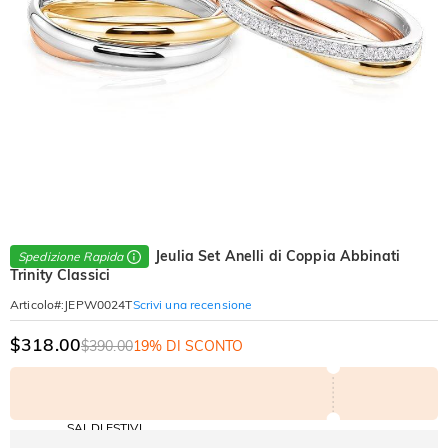
Jeulia Set Anelli di Coppia Abbinati
Spedizione Rapida
Trinity Classici
Scrivi una recensione
Articolo#
:
JEPW0024T
$318.00
$390.00
19% DI SCONTO
SALDI ESTIVI
Codice: