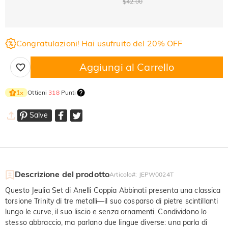
$42.00
Congratulazioni! Hai usufruito del 20% OFF
Aggiungi al Carrello
Ottieni
318
Punti
1
×
Salve
Descrizione del prodotto
Articolo#
:
JEPW0024T
Questo Jeulia Set di Anelli Coppia Abbinati presenta una classica
torsione Trinity di tre metalli—il suo cosparso di pietre scintillanti
lungo le curve, il suo liscio e senza ornamenti. Condividono lo
stesso abbraccio, ma parlano due lingue diverse: una parla di