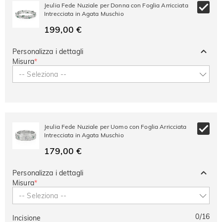
-30%
SUMMER
-10%
Jeulia Fede Nuziale per Donna con Foglia Arricciata
SUL 2°
Copia
SU TUTTO
Intrecciata in Agata Muschio
ARTICOLO
199,00 €
Personalizza i dettagli
Misura
*
-- Seleziona --
Jeulia Fede Nuziale per Uomo con Foglia Arricciata
Intrecciata in Agata Muschio
179,00 €
Personalizza i dettagli
Misura
*
-- Seleziona --
0
/
16
Incisione