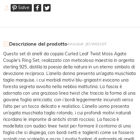
Salve
Descrizione del prodotto
Articolo#
:
JECW0210T
Questo set di anelli da coppia Curled Leaf Twist Moss Agate
Couple's Ring Set, realizzato con meticolosa maestria in argento
sterling 925, distilla la poesia della natura in un eterno simbolo di
devozione reciproca. L’anello donna presenta un’agata muschiata
taglio marquise, i cui morbidi motivi blu-grigiastri evocano una
foresta segreta avvolta nella nebbia mattutina. La fascia è
adornata con una graziosa linea twist che traccia la forma di una
giovane foglia arricciata, con i bordi leggermente incurvati verso
l’alto per un tocco delicato e realistico. L’anello uomo presenta
un’agata muschiata taglio rotondo, i cui profondi motivi naturali
ricordano le impronte di antichi strati rocciosi. La fascia è
modellata con audaci linee twist per formare il contorno di una
foglia che si dispiega, con bordi netti e taglienti come se fossero
scolpiti con scalpello e ascia. I motivi fogliari di entrambi gli anelli