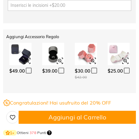
Aggiungi Accessorio Regalo
$49.00
$39.00
$30.00
$25.00
$42.00
Congratulazioni! Hai usufruito del 20% OFF
Aggiungi al Carrello
Ottieni
378
Punti
1
×