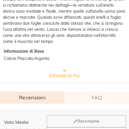
si richiamano abilmente nei dettagli—le venature sull’anello
donna sono morbide e fluide, mentre quelle sull’anello uomo sono
decise e marcate. Quando sono affiancati, questi anelli a foglia
sembrano due foglie cresciute dalla stessa vite, che si stringono
l’una all’altra nel vento. Lascia che l’amore si intrecci e cresca
come una vite attraverso gli anni, depositandosi nell’eternità
come il muschio nel tempo.
Informazioni di Base
Colore Placcato
:
Argento
CONFEZIONE GRATUITA JEULIA
ESPANDI DI PIÙ
Recensioni
FAQ
Generale
Recensione
Voto Medio