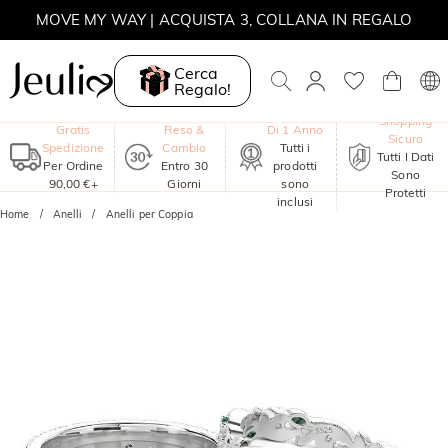
MOVE MY WAY | ACQUISTA 3, COLLANA IN REGALO
Cerca
Regalo!
Garanzia
Shopping
Gratis
Reso &
Di 1 Anno
Sicuro
Spedizione
Cambio
Tutti i
Tutti I Dati
Per Ordine
Entro 30
prodotti
Sono
90,00 €+
Giorni
sono
Protetti
inclusi
Home
Anelli
Anelli per Coppia