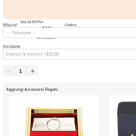
SALDI ESTIVI
Misura
*
Codice:
-30%
SUMMER
-10%
-- Seleziona --
SUL 2°
Copia
SU TUTTO
ARTICOLO
Incisione
Aggiungi Accessorio Regalo