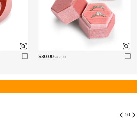
$30.00
$42.00
1
/
1