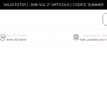
SALDI ESTIVI | -30% SUL 2° ARTICOLO | CODICE: SUMMER
MOVE MY WAY | ACQUISTA 3, COLLANA IN REGALO
Reso & Cambio
Garanzia Di 1 A
Entro 30 Giorni
Tutti i prodotti sono 