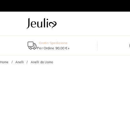
Gratis Spedizione
Per Ordine 90,00 €+
Home
Anelli
Anelli da Uomo