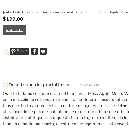
Jeulia Fede Nuziale per Donna con Foglia Arricciata Intrecciata in Agata Musc
$199.00
AGGIUNGI
Salve
Descrizione del prodotto
Articolo#
:
JECW0210M
Questa fede nuziale uomo Curled Leaf Twist Moss Agate Men's Weddi
della mascolinità sulla vostra mano. La montatura è incastonata con u
tensione. La fascia presenta un audace design twistato che delinea i 
utilizzando linee pulite e potenti per esaltare la moderazione e la
distintivo in outfit quotidiani, questa fede a foglia permette a chi
tonalità di agata muschiata, questa fede in agata muschiata diventa