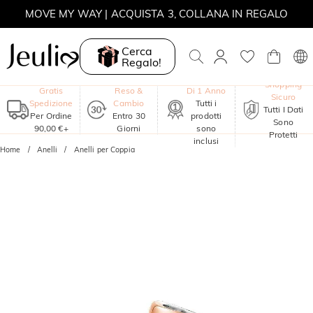
MOVE MY WAY | ACQUISTA 3, COLLANA IN REGALO
Cerca
Regalo!
Garanzia
Shopping
Gratis
Reso &
Di 1 Anno
Sicuro
Spedizione
Cambio
Tutti i
Tutti I Dati
Per Ordine
Entro 30
prodotti
Sono
90,00 €+
Giorni
sono
Protetti
inclusi
Home
Anelli
Anelli per Coppia