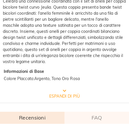
Celebra una connessione coordinata con il set di anelli per coppia
bicolore twist curvo Jeulia. Questa coppia presenta bande twist
bicolori coordinati: l'anello femminile è arricchito da una fila di
pietre scintillanti per un bagliore delicato, mentre l'anello
maschile adopta una texture satinata per un tocco di carattere
discreto. Insieme, questi anelli per coppia coordinati bilanciano
design twist unificato e dettagli differenziati, simbolizzando stile
condiviso e charme individuale. Perfetti per matrimoni o uso
quotidiano, questo set di anelli per coppia in argento avvolge
entrambi i dita di un'eleganza bicolore coerente che rispecchia il
vostro legame unitario.
Informazioni di Base
Colore Placcato
:
Argento, Tono Oro Rosa
CONFEZIONE GRATUITA JEULIA
ESPANDI DI PIÙ
Recensioni
FAQ