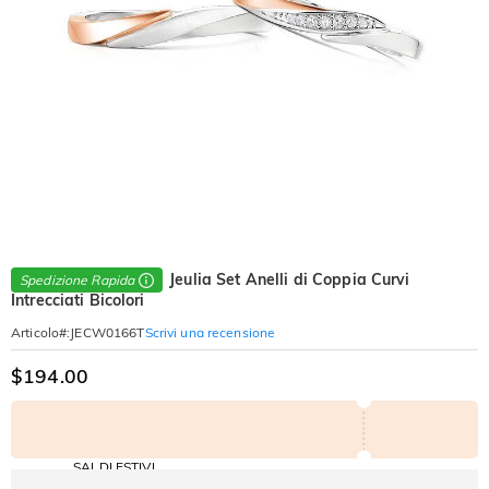
Jeulia Set Anelli di Coppia Curvi
Spedizione Rapida
Intrecciati Bicolori
Scrivi una recensione
Articolo#
:
JECW0166T
$194.00
SALDI ESTIVI
Codice: