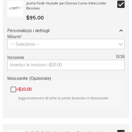
-30%
SUMMER
-10%
Jeulia Fede Nuziale per Donna Curva Intrecciata
SUL 2°
Copia
SU TUTTO
Bicolore
ARTICOLO
$95.00
Personalizza i dettagli
Misura
*
-- Seleziona --
0
/
16
Incisione
Moissanite (Opzionale)
+
$10.00
Aggiornamento di tutte le pietre bianche in Moissanite