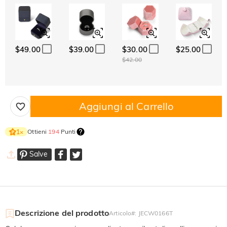
$49.00
$39.00
$30.00
$25.00
$42.00
Aggiungi al Carrello
Ottieni
194
Punti
1
×
Salve
Descrizione del prodotto
Articolo#
:
JECW0166T