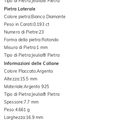
Tipo di Pietra
:
Jeulia® Pietra
Pietra Laterale
Colore pietra
:
Bianco Diamante
Peso in Carati
:
0.193 ct
Numero di Pietre
:
23
Forma della pietra
:
Rotondo
Misura di Pietra
:
1 mm
Tipo di Pietra
:
Jeulia® Pietra
Informazioni delle Collane
Colore Placcato
:
Argento
Altezza
:
15.5 mm
Materiale
:
Argento 925
Tipo di Pietra
:
Jeulia® Pietra
Spessore
:
7.7 mm
Peso
:
4.661 g
Larghezza
:
16.9 mm