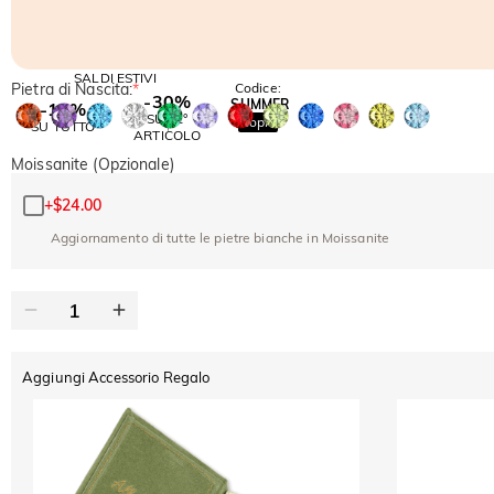
SALDI ESTIVI
Pietra di Nascita:
*
Codice:
-30%
SUMMER
-10%
SUL 2°
Copia
SU TUTTO
ARTICOLO
Moissanite (Opzionale)
+
$24.00
Aggiornamento di tutte le pietre bianche in Moissanite
Aggiungi Accessorio Regalo