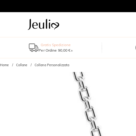
Gratis Spedizione
Per Ordine 90,00 €+
Home
Collane
Collana Personalizzata