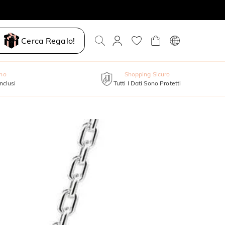
Cerca Regalo!
nno
Shopping Sicuro
inclusi
Tutti I Dati Sono Protetti