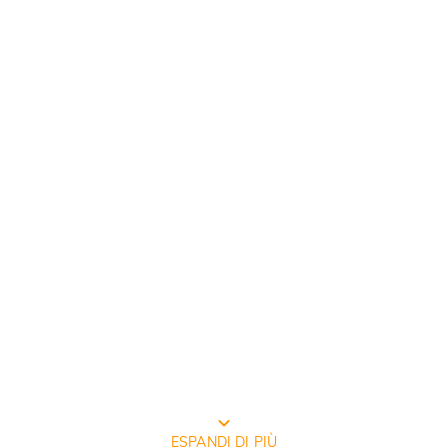
CONFEZIONE GRATUITA JEULIA
ESPANDI DI PIÙ