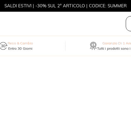
SALDI ESTIVI | -30% SUL 2° ARTICOLO | CODICE: SUMMER
MOVE MY WAY | ACQUISTA 3, COLLANA IN REGALO
Reso & Cambio
Garanzia Di 1 A
Entro 30 Giorni
Tutti i prodotti sono 