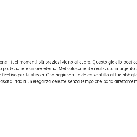
ene i tuoi momenti più preziosi vicino al cuore. Questo gioiello poeti
no protezione e amore eterno. Meticolosamente realizzata in argento st
ificativo per te stessa. Che aggiunga un dolce scintillio al tuo abbi
nascita irradia un’eleganza celeste senza tempo che parla direttament