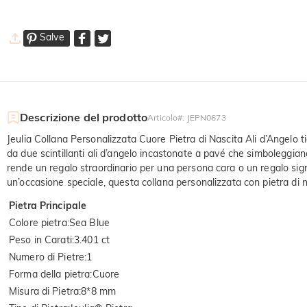
Salve
Descrizione del prodotto
Articolo#
:
JEPN0673
Jeulia Collana Personalizzata Cuore Pietra di Nascita Ali d’Angelo ti
da due scintillanti ali d’angelo incastonate a pavé che simboleggia
rende un regalo straordinario per una persona cara o un regalo sign
un’occasione speciale, questa collana personalizzata con pietra di 
Pietra Principale
Colore pietra
:
Sea Blue
Peso in Carati
:
3.401 ct
Numero di Pietre
:
1
Forma della pietra
:
Cuore
Misura di Pietra
:
8*8 mm