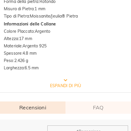
Forma della pietra
:
Rotondo
Misura di Pietra
:
1 mm
Tipo di Pietra
:
Moissanite/Jeulia® Pietra
Informazioni delle Collane
Colore Placcato
:
Argento
Altezza
:
17 mm
Materiale
:
Argento 925
Spessore
:
4.8 mm
Peso
:
2.426 g
Larghezza
:
6.5 mm
CONFEZIONE GRATUITA JEULIA
ESPANDI DI PIÙ
Recensioni
FAQ
Generale