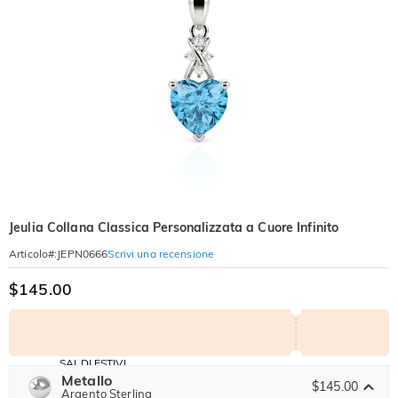
Jeulia Collana Classica Personalizzata a Cuore Infinito
Scrivi una recensione
Articolo#
:
JEPN0666
$145.00
SALDI ESTIVI
Codice:
Metallo
-30%
SUMMER
$145.00
-10%
Argento Sterling
SUL 2°