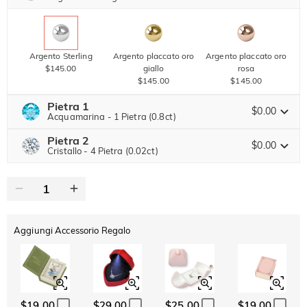
Copia
SU TUTTO
ARTICOLO
Argento Sterling
Argento placcato oro
Argento placcato oro
$145.00
giallo
rosa
$145.00
$145.00
Pietra 1
$0.00
Acquamarina - 1 Pietra (0.8ct)
Pietra 2
Pietra preziosa di Jeulia
$0.00
Cristallo - 4 Pietra (0.02ct)
Pietra preziosa di Jeulia
Moissanite
$204.00 ORA
20% SCONTO
FINISCE TRA
00 : 07 : 48 : 57
$255.00
Pietra di Jeulia
Aggiungi Accessorio Regalo
Moissanite
$20.00
Pietra di Jeulia
Cristallo
Granato
Ametista
$0.00
$0.00
$0.00
$19.00
$29.00
$25.00
$19.00