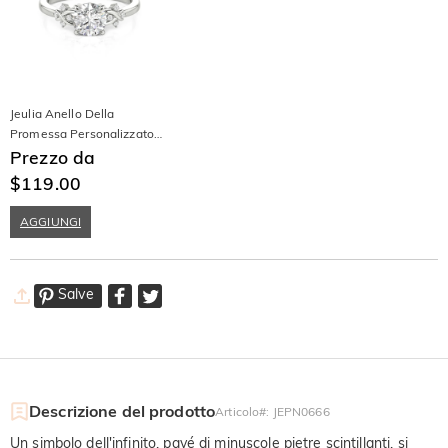
Jeulia Anello Della
Promessa Personalizzato
Doppio Infinito Taglio
Prezzo da
Rotondo
$119.00
AGGIUNGI
Salve
Descrizione del prodotto
Articolo#
:
JEPN0666
Un simbolo dell'infinito, pavé di minuscole pietre scintillanti, si