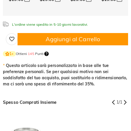
Cristallo
Granato
Ametista
$0.00
$0.00
$0.00
Acquamarina
Smeraldo
Rosa
$0.00
$0.00
$0.00
L'ordine viene spedito in 5-10 giorni lavorativi.
Acquamarina
Smeraldo
Rosa
$0.00
$0.00
$0.00
Aggiungi al Carrello
Fucsia
Peridoto
Zaffiro
$0.00
$0.00
$0.00
Ottieni
145
Punti
1
×
Fucsia
Peridoto
Zaffiro
$0.00
$0.00
$0.00
*
Questo articolo sarà personalizzato in base alle tue
preferenze personali. Se per qualsiasi motivo non sei
Nero fantasia
Giallo fantasia
soddisfatto del tuo acquisto, puoi sostituirlo o ridimensionarlo,
$0.00
$0.00
ma ci sarà una spesa di rifornimento del 35%.
Nero fantasia
Giallo fantasia
$0.00
$0.00
Spesso Comprati Insieme
1
/
1