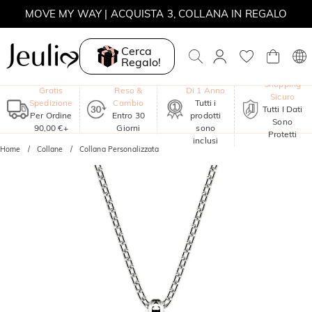
MOVE MY WAY | ACQUISTA 3, COLLANA IN REGALO
Cerca
Regalo!
Garanzia
Shopping
Gratis
Reso &
Di 1 Anno
Sicuro
Spedizione
Cambio
Tutti i
Tutti I Dati
Per Ordine
Entro 30
prodotti
Sono
90,00 €+
Giorni
sono
Protetti
inclusi
Home
Collane
Collana Personalizzata