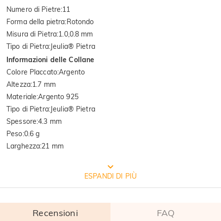
Numero di Pietre
:
11
Forma della pietra
:
Rotondo
Misura di Pietra
:
1.0,0.8 mm
Tipo di Pietra
:
Jeulia® Pietra
Informazioni delle Collane
Colore Placcato
:
Argento
Altezza
:
1.7 mm
Materiale
:
Argento 925
Tipo di Pietra
:
Jeulia® Pietra
Spessore
:
4.3 mm
Peso
:
0.6 g
Larghezza
:
21 mm
CONFEZIONE GRATUITA JEULIA
ESPANDI DI PIÙ
Recensioni
FAQ