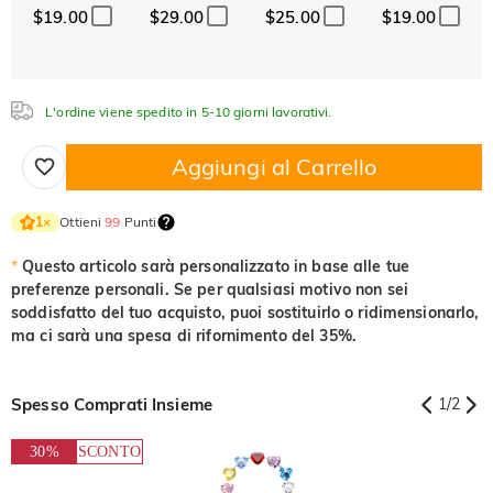
$19.00
$29.00
$25.00
$19.00
Cristallo
Granato
Ametista
$0.00
$0.00
$0.00
Acquamarina
Smeraldo
Rosa
$0.00
$0.00
$0.00
L'ordine viene spedito in 5-10 giorni lavorativi.
Acquamarina
Smeraldo
Rosa
$0.00
$0.00
$0.00
Aggiungi al Carrello
Fucsia
Peridoto
Zaffiro
$0.00
$0.00
$0.00
Ottieni
99
Punti
1
×
Fucsia
Peridoto
Zaffiro
$0.00
$0.00
$0.00
*
Questo articolo sarà personalizzato in base alle tue
preferenze personali. Se per qualsiasi motivo non sei
Nero fantasia
Giallo fantasia
soddisfatto del tuo acquisto, puoi sostituirlo o ridimensionarlo,
$0.00
$0.00
ma ci sarà una spesa di rifornimento del 35%.
Nero fantasia
Giallo fantasia
$0.00
$0.00
Spesso Comprati Insieme
1
/
2
30%
SCONTO