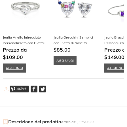
Jeulia Anello Intrecciato
Jeulia Orecchini Semplici
Jeulia Braccia
Personalizzato con Pietra in
con Pietra di Nascita
Personalizzat
Argento Sterling
Prezzo da
Solitaria a Forma di Cuore
$85.00
Infinito con In
Prezzo d
Argento Sterl
$109.00
$149.00
AGGIUNGI
AGGIUNGI
AGGIUNGI
Salve
Descrizione del prodotto
Articolo#
:
JEPN0620