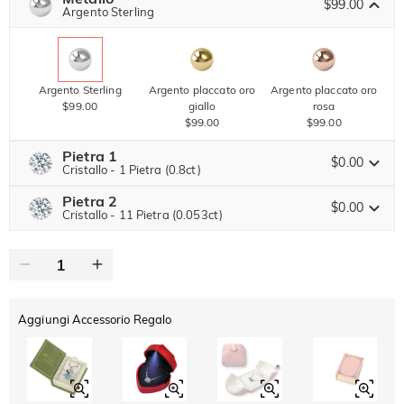
SUMMER
$99.00
-10%
Argento Sterling
SUL 2°
Copia
SU TUTTO
ARTICOLO
Argento Sterling
Argento placcato oro
Argento placcato oro
$99.00
giallo
rosa
$99.00
$99.00
Pietra 1
$0.00
Cristallo - 1 Pietra (0.8ct)
Pietra 2
Pietra preziosa di Jeulia
$0.00
Cristallo - 11 Pietra (0.053ct)
Pietra preziosa di Jeulia
Moissanite
$204.00 ORA
20% SCONTO
FINISCE TRA
00 : 06 : 58 : 11
$255.00
Pietra di Jeulia
Aggiungi Accessorio Regalo
Moissanite
$35.00
Pietra di Jeulia
Cristallo
Granato
Ametista
$0.00
$0.00
$0.00