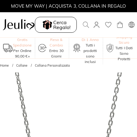
MOVE MY WAY | ACQUISTA 3, COLLANA IN REGALO
Cerca
Regalo!
Garanzia
Shopping
Gratis
Reso &
Di 1 Anno
Sicuro
Spedizione
Cambio
Tutti i
Tutti I Dati
Per Ordine
Entro 30
prodotti
Sono
90,00 €+
Giorni
sono
Protetti
inclusi
Home
Collane
Collana Personalizzata