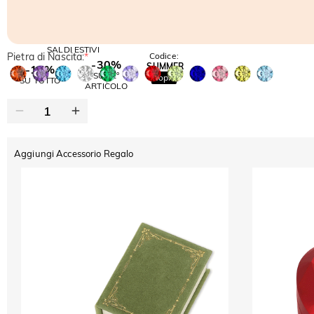
SALDI ESTIVI
Pietra di Nascita:
*
Codice:
-30%
SUMMER
-10%
SUL 2°
Copia
SU TUTTO
ARTICOLO
Aggiungi Accessorio Regalo