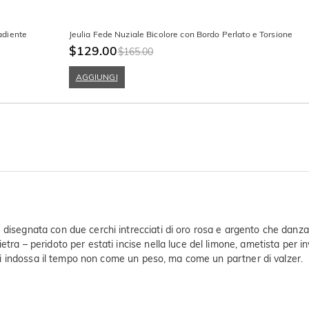
adiente
Jeulia Fede Nuziale Bicolore con Bordo Perlato e Torsione
$129.00
$165.00
AGGIUNGI
è disegnata con due cerchi intrecciati di oro rosa e argento che dan
tra – peridoto per estati incise nella luce del limone, ametista per inv
r chi indossa il tempo non come un peso, ma come un partner di valzer.