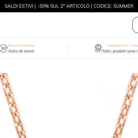
SALDI ESTIVI | -30% SUL 2° ARTICOLO | CODICE: SUMMER
MOVE MY WAY | ACQUISTA 3, COLLANA IN REGALO
Reso & Cambio
Garanzia Di 1 A
Entro 30 Giorni
Tutti i prodotti sono 