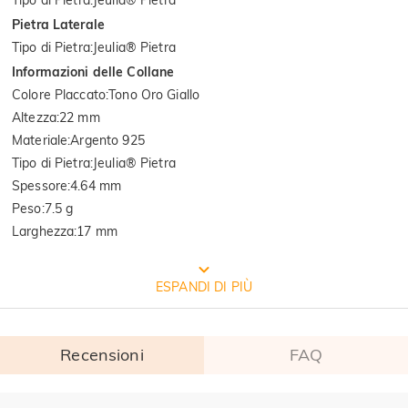
Pietra Laterale
Tipo di Pietra
:
Jeulia® Pietra
Informazioni delle Collane
Colore Placcato
:
Tono Oro Giallo
Altezza
:
22 mm
Materiale
:
Argento 925
Tipo di Pietra
:
Jeulia® Pietra
Spessore
:
4.64 mm
Peso
:
7.5 g
Larghezza
:
17 mm
CONFEZIONE GRATUITA JEULIA
ESPANDI DI PIÙ
Recensioni
FAQ