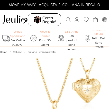
MOVE MY WAY | ACQUISTA 3, COLLANA IN REGALO
Cerca
Regalo!
Garanzia
Shopping
Gratis
Reso &
Di 1 Anno
Sicuro
Spedizione
Cambio
Tutti i
Tutti I Dati
Per Ordine
Entro 30
prodotti
Sono
90,00 €+
Giorni
sono
Protetti
inclusi
Home
Collane
Collana Personalizzata