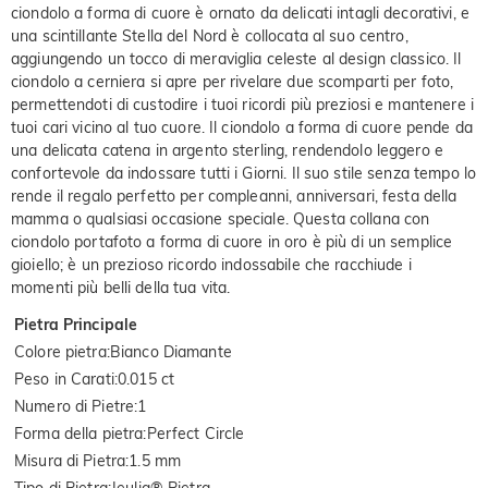
ciondolo a forma di cuore è ornato da delicati intagli decorativi, e
una scintillante Stella del Nord è collocata al suo centro,
aggiungendo un tocco di meraviglia celeste al design classico. Il
ciondolo a cerniera si apre per rivelare due scomparti per foto,
permettendoti di custodire i tuoi ricordi più preziosi e mantenere i
tuoi cari vicino al tuo cuore. Il ciondolo a forma di cuore pende da
una delicata catena in argento sterling, rendendolo leggero e
confortevole da indossare tutti i Giorni. Il suo stile senza tempo lo
rende il regalo perfetto per compleanni, anniversari, festa della
mamma o qualsiasi occasione speciale. Questa collana con
ciondolo portafoto a forma di cuore in oro è più di un semplice
gioiello; è un prezioso ricordo indossabile che racchiude i
momenti più belli della tua vita.
Pietra Principale
Colore pietra
:
Bianco Diamante
Peso in Carati
:
0.015 ct
Numero di Pietre
:
1
Forma della pietra
:
Perfect Circle
Misura di Pietra
:
1.5 mm
Tipo di Pietra
:
Jeulia® Pietra