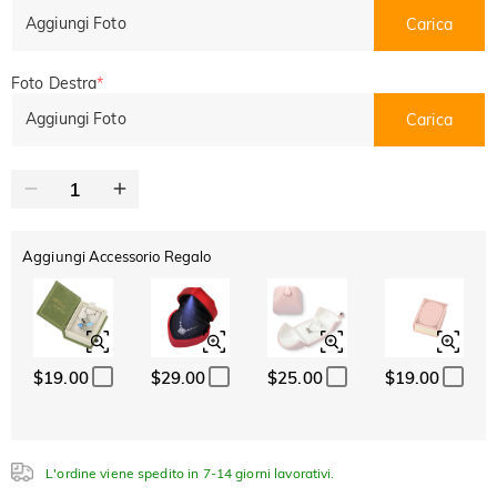
SUMMER
-10%
SUL 2°
Copia
Aggiungi Foto
Carica
SU TUTTO
ARTICOLO
Foto Destra
*
Aggiungi Foto
Carica
Aggiungi Accessorio Regalo
$19.00
$29.00
$25.00
$19.00
L'ordine viene spedito in 7-14 giorni lavorativi.