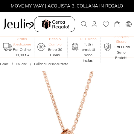
MOVE MY WAY | ACQUISTA 3, COLLANA IN REGALO
Cerca
Regalo!
Garanzia
Shopping
Gratis
Reso &
Di 1 Anno
Sicuro
Spedizione
Cambio
Tutti i
Tutti I Dati
Per Ordine
Entro 30
prodotti
Sono
90,00 €+
Giorni
sono
Protetti
inclusi
Home
Collane
Collana Personalizzata