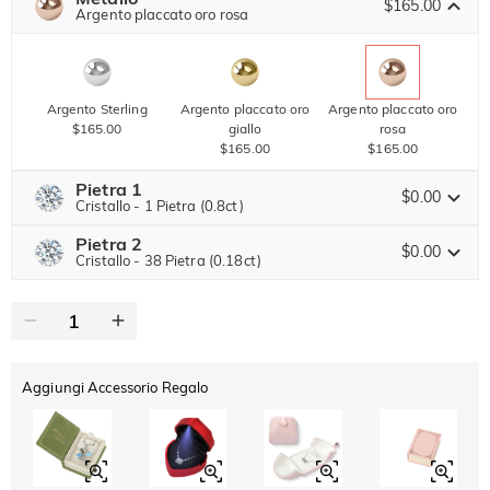
SUMMER
$165.00
-10%
Argento placcato oro rosa
SUL 2°
Copia
SU TUTTO
ARTICOLO
Argento Sterling
Argento placcato oro
Argento placcato oro
$165.00
giallo
rosa
$165.00
$165.00
Pietra 1
$0.00
Cristallo - 1 Pietra (0.8ct)
Pietra 2
Pietra preziosa di Jeulia
$0.00
Cristallo - 38 Pietra (0.18ct)
Pietra preziosa di Jeulia
Moissanite
$204.00 ORA
20% SCONTO
FINISCE TRA
00 : 23 : 58 : 56
$255.00
Pietra di Jeulia
Aggiungi Accessorio Regalo
Moissanite
$102.00 ORA
15% SCONTO
FINISCE TRA
00 : 23 : 58 : 56
$120.00
Pietra di Jeulia
Cristallo
Granato
Ametista
$0.00
$0.00
$0.00