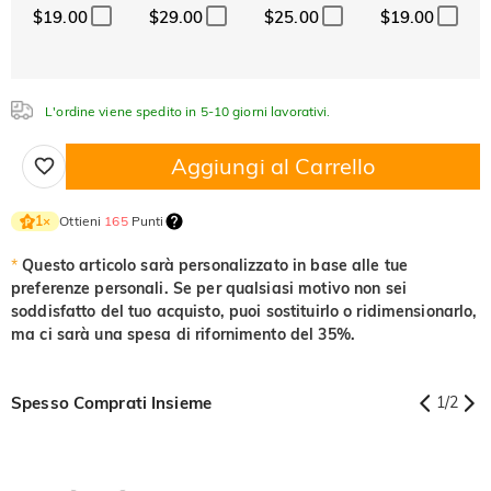
$19.00
$29.00
$25.00
$19.00
Cristallo
Granato
Ametista
$0.00
$0.00
$0.00
Acquamarina
Smeraldo
Rosa
$0.00
$0.00
$0.00
L'ordine viene spedito in 5-10 giorni lavorativi.
Acquamarina
Smeraldo
Rosa
$0.00
$0.00
$0.00
Aggiungi al Carrello
Fucsia
Peridoto
Zaffiro
$0.00
$0.00
$0.00
Ottieni
165
Punti
1
×
Fucsia
Peridoto
Zaffiro
$0.00
$0.00
$0.00
*
Questo articolo sarà personalizzato in base alle tue
preferenze personali. Se per qualsiasi motivo non sei
Nero fantasia
Giallo fantasia
soddisfatto del tuo acquisto, puoi sostituirlo o ridimensionarlo,
$0.00
$0.00
ma ci sarà una spesa di rifornimento del 35%.
Nero fantasia
Giallo fantasia
$0.00
$0.00
Spesso Comprati Insieme
1
/
2