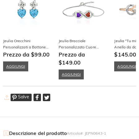
Jeulia Orecchini
Jeulia Bracciale
Jeulia "Tu mi 
Personalizzati a Bottone
Personalizzato Cuore
Anello da don
con Cuore Classico
Prezzo da $99.00
Infinito con Incisione in
Prezzo da
d'amore infini
$145.00
Intrecciato
Argento Sterling
Sterling
$149.00
AGGIUNGI
AGGIUNGI
AGGIUNGI
Salve
Descrizione del prodotto
Articolo#
:
JEPN0643-1