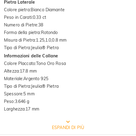
Pietra Laterale
Colore pietra
:
Bianco Diamante
Peso in Carati
:
0.33 ct
Numero di Pietre
:
38
Forma della pietra
:
Rotondo
Misura di Pietra
:
1.25,1.0,0.8 mm
Tipo di Pietra
:
Jeulia® Pietra
Informazioni delle Collane
Colore Placcato
:
Tono Oro Rosa
Altezza
:
17.8 mm
Materiale
:
Argento 925
Tipo di Pietra
:
Jeulia® Pietra
Spessore
:
5 mm
Peso
:
3.646 g
Larghezza
:
17 mm
CONFEZIONE GRATUITA JEULIA
ESPANDI DI PIÙ