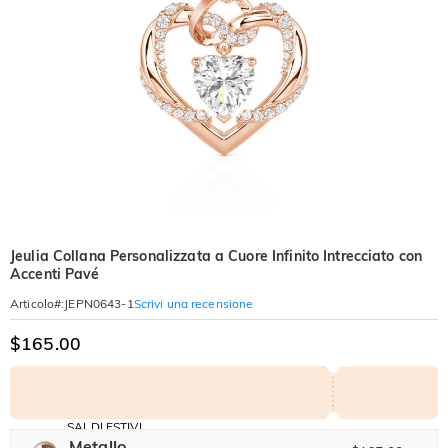
Jeulia Collana Personalizzata a Cuore Infinito Intrecciato con
Accenti Pavé
Scrivi una recensione
Articolo#
:
JEPN0643-1
$165.00
SALDI ESTIVI
Codice:
Metallo
-30%