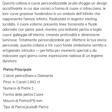
Questa collana a cuore personalizzabile Jeulia sfoggia un design
accattivante in cui due cornici a forma di cuore si intrecciano, le
loro curve graziose fondendosi in un simbolo dell’infinito che
rappresenta l’amore infinito. Realizzata in argento sterling
lucidato, il cuore esterno presenta linee torsionate e fluide
adornate con pietre pavé, mentre una brillante pietra a taglio
cuore galleggia all’interno, creando profondità e dimensione
luminose. Totalmente personalizzabile per riflettere la tua storia
personale, questa collana a tre cuori fonde simbolismo sentito e
artigianato intricato — perfetta per momenti speciali o da
indossare ogni giorno come espressione radiosa di un legame
duraturo.
Pietra Principale
Colore pietra
:
Bianco Diamante
Peso in Carati
:
1.442 ct
Numero di Pietre
:
1
Forma della pietra
:
Cuore
Misura di Pietra
:
6*6 mm
Tipo di Pietra
:
Jeulia® Pietra