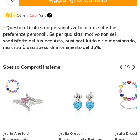
Ottieni
155
Punti
1
×
*
Questo articolo sarà personalizzato in base alle tue
preferenze personali. Se per qualsiasi motivo non sei
soddisfatto del tuo acquisto, puoi sostituirlo o ridimensionarlo,
ma ci sarà una spesa di rifornimento del 35%.
Spesso Comprati Insieme
1
/
2
Jeulia Anello di
Jeulia Orecchini
Jeulia Braccia
Fidanzamento
Personalizzati a Bottone
Personalizzat