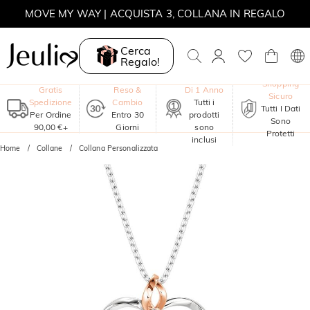
MOVE MY WAY | ACQUISTA 3, COLLANA IN REGALO
Cerca
Regalo!
Garanzia
Shopping
Gratis
Reso &
Di 1 Anno
Sicuro
Spedizione
Cambio
Tutti i
Tutti I Dati
Per Ordine
Entro 30
prodotti
Sono
90,00 €+
Giorni
sono
Protetti
inclusi
Home
Collane
Collana Personalizzata