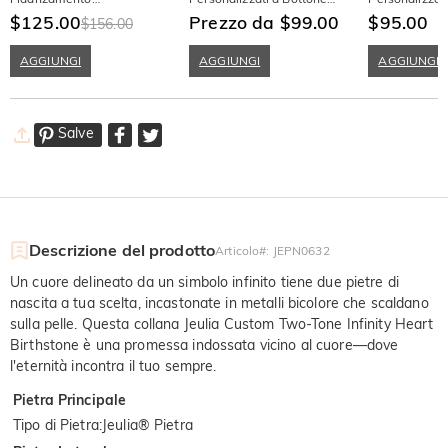
Personalizzato "Cuore a
$125.00
con Cuore Classico
Prezzo da $99.00
a Taglio Pera 
$95.00
$156.00
Cuore" con Pietra Natale e
Intrecciato
Nascita
Incisione
AGGIUNGI
AGGIUNGI
AGGIUNGI
Salve
Descrizione del prodotto
Articolo#
:
JEPN0632
Un cuore delineato da un simbolo infinito tiene due pietre di
nascita a tua scelta, incastonate in metalli bicolore che scaldano
sulla pelle. Questa collana Jeulia Custom Two-Tone Infinity Heart
Birthstone è una promessa indossata vicino al cuore—dove
l'eternità incontra il tuo sempre.
Pietra Principale
Tipo di Pietra
:
Jeulia® Pietra