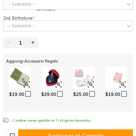
SUMMER
-10%
-- Seleziona --
SUL 2°
Copia
SU TUTTO
ARTICOLO
2nd Birthstone
*
-- Seleziona --
Aggiungi Accessorio Regalo
$19.00
$29.00
$25.00
$19.00
L'ordine viene spedito in 7-14 giorni lavorativi.
Aggiungi al Carrello