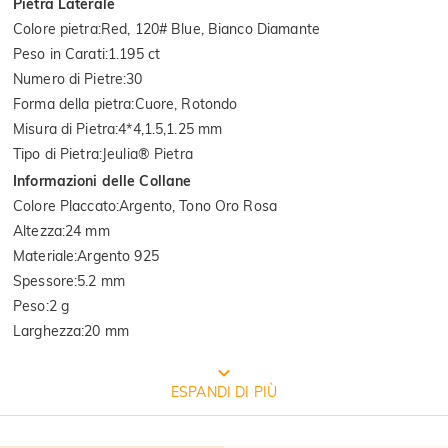
Pietra Laterale
Colore pietra
:
Red, 120# Blue, Bianco Diamante
Peso in Carati
:
1.195 ct
Numero di Pietre
:
30
Forma della pietra
:
Cuore, Rotondo
Misura di Pietra
:
4*4,1.5,1.25 mm
Tipo di Pietra
:
Jeulia® Pietra
Informazioni delle Collane
Colore Placcato
:
Argento, Tono Oro Rosa
Altezza
:
24 mm
Materiale
:
Argento 925
Spessore
:
5.2 mm
Peso
:
2 g
Larghezza
:
20 mm
CONFEZIONE GRATUITA JEULIA
ESPANDI DI PIÙ