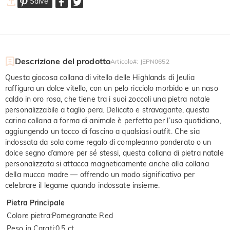
Salve
Descrizione del prodotto
Articolo#
:
JEPN0652
Questa giocosa collana di vitello delle Highlands di Jeulia
raffigura un dolce vitello, con un pelo ricciolo morbido e un naso
caldo in oro rosa, che tiene tra i suoi zoccoli una pietra natale
personalizzabile a taglio pera. Delicato e stravagante, questa
carina collana a forma di animale è perfetta per l’uso quotidiano,
aggiungendo un tocco di fascino a qualsiasi outfit. Che sia
indossata da sola come regalo di compleanno ponderato o un
dolce segno d’amore per sé stessi, questa collana di pietra natale
personalizzata si attacca magneticamente anche alla collana
della mucca madre — offrendo un modo significativo per
celebrare il legame quando indossate insieme.
Pietra Principale
Colore pietra
:
Pomegranate Red
Peso in Carati
:
0.5 ct