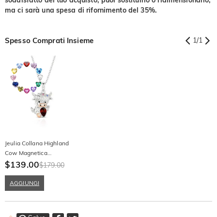
ma ci sarà una spesa di rifornimento del 35%.
Spesso Comprati Insieme
1
/
1
Jeulia Collana Highland
Cow Magnetica
Personalizzata con Pietra di
$139.00
$179.00
Nascita
AGGIUNGI