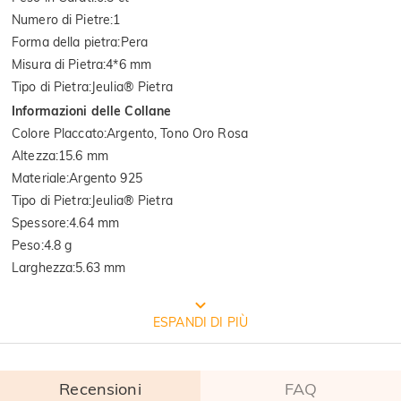
Numero di Pietre
:
1
Forma della pietra
:
Pera
Misura di Pietra
:
4*6 mm
Tipo di Pietra
:
Jeulia® Pietra
Informazioni delle Collane
Colore Placcato
:
Argento, Tono Oro Rosa
Altezza
:
15.6 mm
Materiale
:
Argento 925
Tipo di Pietra
:
Jeulia® Pietra
Spessore
:
4.64 mm
Peso
:
4.8 g
Larghezza
:
5.63 mm
CONFEZIONE GRATUITA JEULIA
ESPANDI DI PIÙ
Recensioni
FAQ