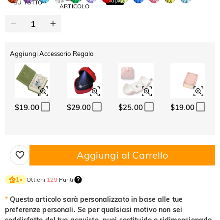
Copia
SU TUTTO
ARTICOLO
Aggiungi Accessorio Regalo
$19.00
$29.00
$25.00
$19.00
Aggiungi al Carrello
Ottieni
129
Punti
1
×
*
Questo articolo sarà personalizzato in base alle tue
preferenze personali. Se per qualsiasi motivo non sei
soddisfatto del tuo acquisto, puoi sostituirlo o ridimensionarlo,