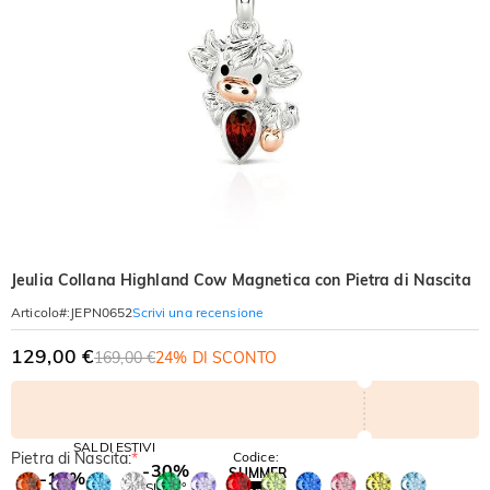
Jeulia Collana Highland Cow Magnetica con Pietra di Nascita
Scrivi una recensione
Articolo#
:
JEPN0652
129,00 €
169,00 €
24% DI SCONTO
SALDI ESTIVI
Pietra di Nascita:
*
Codice:
-30%
SUMMER
-10%
SUL 2°