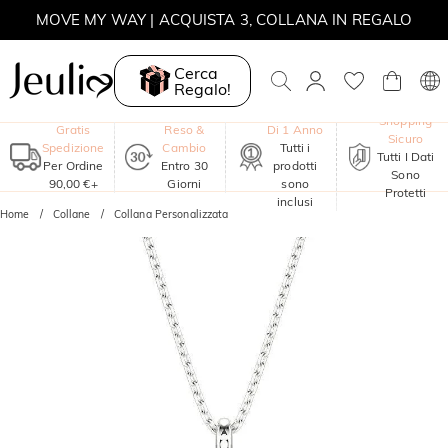
MOVE MY WAY | ACQUISTA 3, COLLANA IN REGALO
Cerca
Regalo!
Garanzia
Shopping
Gratis
Reso &
Di 1 Anno
Sicuro
Spedizione
Cambio
Tutti i
Tutti I Dati
Per Ordine
Entro 30
prodotti
Sono
90,00 €+
Giorni
sono
Protetti
inclusi
Home
Collane
Collana Personalizzata