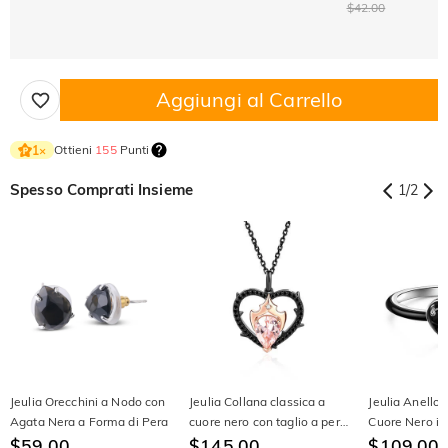
$42.00
Aggiungi al Carrello
Ottieni
155
Punti
1
×
Spesso Comprati Insieme
1
/
2
Jeulia Orecchini a Nodo con
Jeulia Collana classica a
Jeulia Anello
Agata Nera a Forma di Pera
cuore nero con taglio a pera
Cuore Nero in
$59.00
in argento sterling
$145.00
Sterling
$109.00