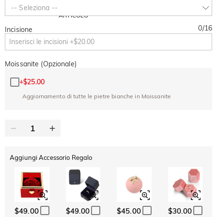
-30%
SUMMER
-10%
-- Seleziona --
SUL 2°
Copia
SU TUTTO
ARTICOLO
0
/
16
Incisione
Moissanite (Opzionale)
+
$25.00
Aggiornamento di tutte le pietre bianche in Moissanite
Aggiungi Accessorio Regalo
$49.00
$49.00
$45.00
$30.00