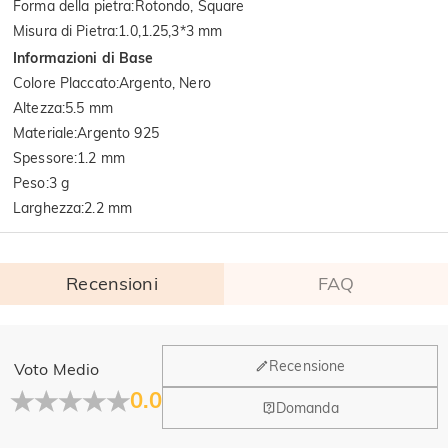
Forma della pietra
:
Rotondo, Square
Misura di Pietra
:
1.0,1.25,3*3 mm
Informazioni di Base
Colore Placcato
:
Argento, Nero
Altezza
:
5.5 mm
Materiale
:
Argento 925
Spessore
:
1.2 mm
Peso
:
3 g
Larghezza
:
2.2 mm
Recensioni
FAQ
Generale
Recensione
Voto Medio
Dove si trova la tua azienda?
0.0
Domanda
La sede principale è a Los Angeles, in California, mentre il
Hai qualche vendita fisica?
gruppo di design e la produzione hanno la sede a Hong