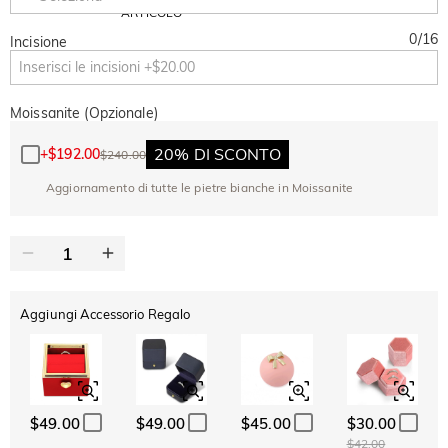
Copia
SU TUTTO
ARTICOLO
0
/
16
Incisione
Moissanite (Opzionale)
20% DI SCONTO
+
$192.00
$240.00
Aggiornamento di tutte le pietre bianche in Moissanite
Aggiungi Accessorio Regalo
$49.00
$49.00
$45.00
$30.00
$42.00