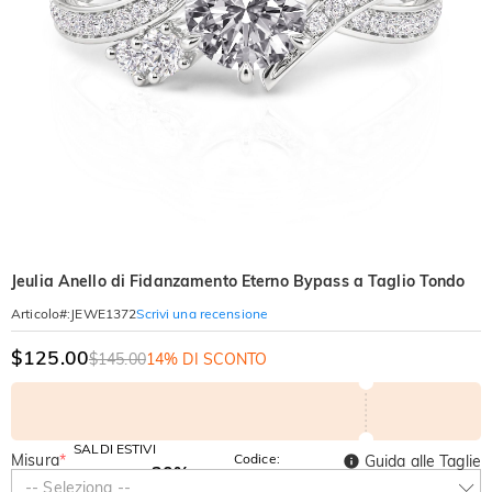
Jeulia Anello di Fidanzamento Eterno Bypass a Taglio Tondo
Scrivi una recensione
Articolo#
:
JEWE1372
$125.00
$145.00
14% DI SCONTO
SALDI ESTIVI
Misura
*
Codice:
Guida alle Taglie
-30%
SUMMER
-10%
-- Seleziona --
SUL 2°