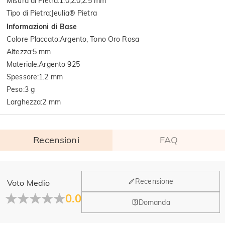
Misura di Pietra
:
1.0,2.0,2.5 mm
Tipo di Pietra
:
Jeulia® Pietra
Informazioni di Base
Colore Placcato
:
Argento, Tono Oro Rosa
Altezza
:
5 mm
Materiale
:
Argento 925
Spessore
:
1.2 mm
Peso
:
3 g
Larghezza
:
2 mm
Recensioni
FAQ
Generale
Recensione
Voto Medio
Dove si trova la tua azienda?
0.0
Domanda
La sede principale è a Los Angeles, in California, mentre il
Hai qualche vendita fisica?
gruppo di design e la produzione hanno la sede a Hong