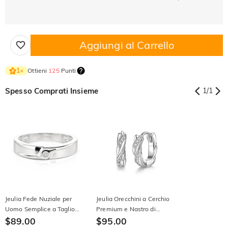
Aggiungi al Carrello
Ottieni
125
Punti
1
×
Spesso Comprati Insieme
1
/
1
Jeulia Fede Nuziale per
Jeulia Orecchini a Cerchio
Uomo Semplice a Taglio
Premium e Nastro di
Tondo in Argento Sterling
$89.00
Möbius in Argento Sterling
$95.00