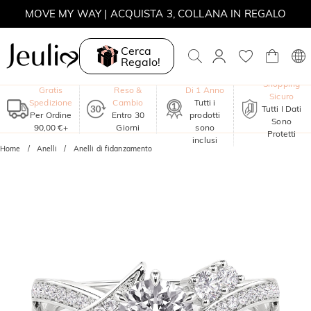
MOVE MY WAY | ACQUISTA 3, COLLANA IN REGALO
Cerca
Regalo!
Garanzia
Shopping
Gratis
Reso &
Di 1 Anno
Sicuro
Spedizione
Cambio
Tutti i
Tutti I Dati
Per Ordine
Entro 30
prodotti
Sono
90,00 €+
Giorni
sono
Protetti
inclusi
Home
Anelli
Anelli di fidanzamento