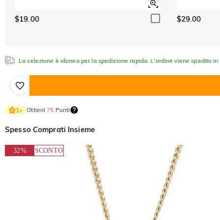
$19.00
$29.00
La selezione è idonea per la spedizione rapida. L'ordine viene spedito in 1
Ottieni
75
Punti
1
×
Spesso Comprati Insieme
32%
SCONTO