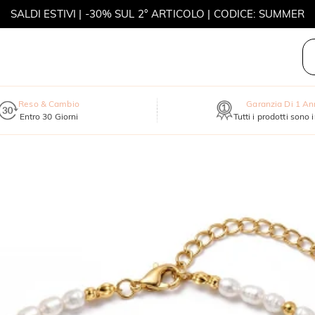
SALDI ESTIVI | -30% SUL 2° ARTICOLO | CODICE: SUMMER
MOVE MY WAY | ACQUISTA 3, COLLANA IN REGALO
Reso & Cambio
Garanzia Di 1 A
Entro 30 Giorni
Tutti i prodotti sono 