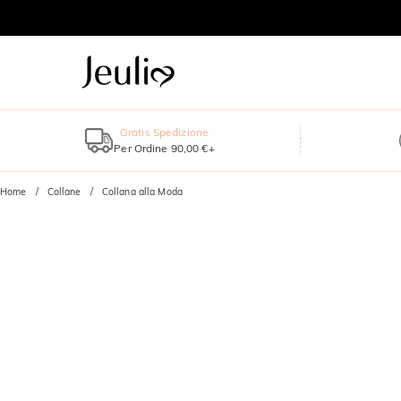
Gratis Spedizione
Per Ordine 90,00 €+
Home
Collane
Collana alla Moda