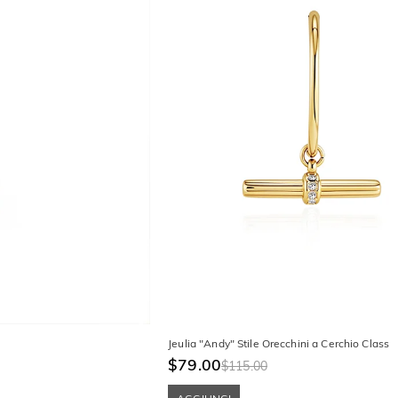
Jeulia "Andy" Stile Orecchini a Cerchio Classic
$79.00
$115.00