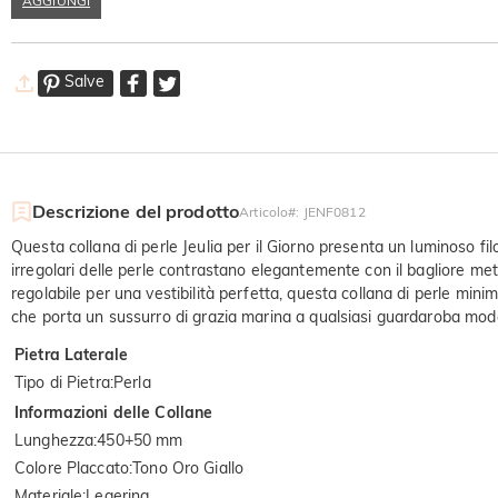
AGGIUNGI
Salve
Descrizione del prodotto
Articolo#
:
JENF0812
Questa collana di perle Jeulia per il Giorno presenta un luminoso fi
irregolari delle perle contrastano elegantemente con il bagliore m
regolabile per una vestibilità perfetta, questa collana di perle mini
che porta un sussurro di grazia marina a qualsiasi guardaroba mod
Pietra Laterale
Tipo di Pietra
:
Perla
Informazioni delle Collane
Lunghezza
:
450+50 mm
Colore Placcato
:
Tono Oro Giallo
Materiale
:
Legering