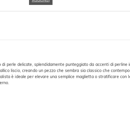
AGGIUNGI
lo di perle delicate, splendidamente punteggiato da accenti di perline
etallico liscio, creando un pezzo che sembra sia classico che contemp
malista è ideale per elevare una semplice maglietta o stratificare con l
erno.